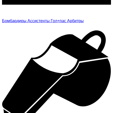
Бомбардиры
Ассистенты
Гол+пас
Арбитры