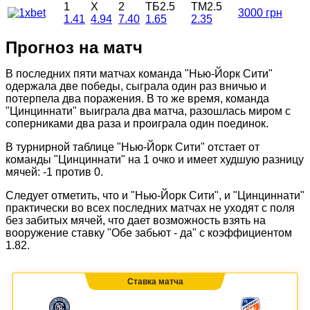
1
X
2
ТБ2.5
ТМ2.5
3000 грн
1.41
4.94
7.40
1.65
2.35
Прогноз на матч
В последних пяти матчах команда "Нью-Йорк Сити"
одержала две победы, сыграла один раз вничью и
потерпела два поражения. В то же время, команда
"Цинциннати" выиграла два матча, разошлась миром с
соперниками два раза и проиграла один поединок.
В турнирной таблице "Нью-Йорк Сити" отстает от
команды "Цинциннати" на 1 очко и имеет худшую разницу
мячей: -1 против 0.
Следует отметить, что и "Нью-Йорк Сити", и "Цинциннати"
практически во всех последних матчах не уходят с поля
без забитых мячей, что дает возможность взять на
вооружение ставку "Обе забьют - да" с коэффициентом
1.82.
Ставка матча