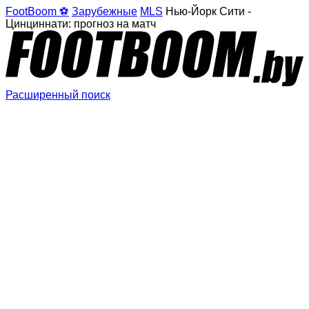
FootBoom ⚽
Зарубежные
MLS
Нью-Йорк Сити -
Цинциннати: прогноз на матч
Расширенный поиск