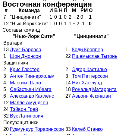
Восточная конференция
#
Команда
И
В
Н
П
М
РМ
О
7
"Цинциннати"
1
0
1
0
2 − 2
0
1
12
"Нью-Йорк Сити"
1
0
0
1
1 − 2
-1
0
Составы команд
"Нью-Йорк Сити"
"Цинциннати"
Вратари
13
Луис Барраса
1
Коди Кроппер
1
Шон Джонсон
22
Пшемыслав Тытонь
Защитники
2
Крис Глостер
2
Эдгар Кастильо
3
Антон Тиннерхольм
3
Том Петтерссон
4
Максим Шано
14
Ник Хагглунд
5
Себастьен Ибеага
18
Рональд Матаррита
6
Александр Калленс
27
Авьонн Флэнаган
12
Малле Амундсен
24
Тэйвон Грей
32
Вук Латинович
Полузащитники
20
Гудмундур Тораринссон
33
Калеб Станко