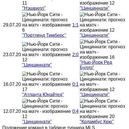
"Нэшвилл"
"Цинциннати"
29.07.20
1:1
"Портленд Тимберс"
"Цинциннати"
23.07.20
2:0
"Нью-Йорк Ред
"Цинциннати"
Буллз"
16.07.20
0:1
"Атланта Юнайтед"
"Цинциннати"
12.07.20
0:4
"Цинциннати"
"Коламбус Крю"
Положение команд в таблице турнира MLS