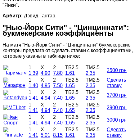
"Янки".
Арбитр:
Дэвид Гантар.
"Нью-Йорк Сити" - "Цинциннати":
букмекерские коэффициенты
На матч "Нью-Йорк Сити" - "Цинциннати" букмекерские
конторы предлагают сделать ставки с коэффициентами,
которые указаны в таблице ниже:
1
X
2
ТБ2.5
ТМ2.5
2500 грн
1.39
4.90
7.80
1.61
2.35
1
X
2
ТБ2.5
ТМ2.5
Сделать
1.40
4.95
7.50
1.65
2.35
ставку
1
X
2
ТБ2.5
ТМ2.5
3700 грн
1.41
4.94
7.40
1.65
2.35
1
X
2
ТБ2.5
ТМ2.5
2900 грн
1.41
4.94
7.40
1.65
2.35
1
X
2
ТБ2.5
ТМ2.5
3000 грн
1.41
4.94
7.40
1.65
2.35
1
X
2
ТБ2.5
ТМ2.5
Сделать
1.41
5.01
8.15
1.61
2.35
ставку