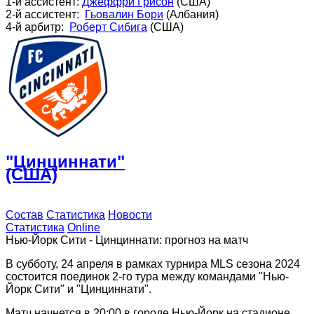
1-й ассистент:
Джеффри Грисон
(США)
2-й ассистент:
Гьовалин Бори
(Албания)
4-й арбитр:
Роберт Сибига
(США)
"Цинциннати"
(США)
Состав
Статистика
Новости
Статистика
Online
Нью-Йорк Сити - Цинциннати: прогноз на матч
В субботу, 24 апреля в рамках турнира MLS сезона 2024
состоится поединок 2-го тура между командами "Нью-
Йорк Сити" и "Цинциннати".
Матч начнется в 20:00 в городе Нью-Йорк на стадионе