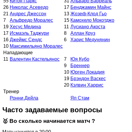
55
Китон Паркс
31
Альваро Барреаль
26
Николас Асеведо
17
Бенджамин Майнс
21
Андрес Джессон
13
Жозеф-Клод Гьо
7
Альфредо Моралес
15
Камохело Мокотджо
19
Хесус Медина
11
Лусиано Акоста
17
Исмаэль Таджури
8
Аллан Круз
16
Джеймс Сендс
6
Харис Медунянин
10
Максимильяно Моралес
Нападающие
11
Валентин Кастельянос
7
Юя Кубо
9
Бреннер
10
Юрген Локадия
19
Брэндон Васкес
20
Кэлвин Харрис
Тренер
Ронни Дейла
Яп Стам
Часто задаваемые вопросы
🥇 Во сколько начинается матч ?
Матч начнется в 20:00