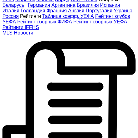
Беларусь
Германия
Аргентина
Бразилия
Испания
Италия
Голландия
Франция
Англия
Португалия
Украина
Россия
Рейтинги
Таблица коэфф. УЕФА
Рейтинг клубов
УЕФА
Рейтинг сборных ФИФА
Рейтинг сборных УЕФА
Рейтинги IFFHS
MLS
Новости