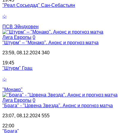
"Реал Сосьедад" Сан-Себастьян
-:-
ПСВ Эйндховен
Лига Европы
0
"Штурм" – "Монако". Анонс и прогноз матча
23:59, 08.12.2024
340
19:45
"Штурм" Грац
-:-
"Монако"
Лига Европы
0
"Брага" - "Црвена Звезда". Анонс и прогноз матча
23:07, 08.12.2024
555
22:00
"Брага"