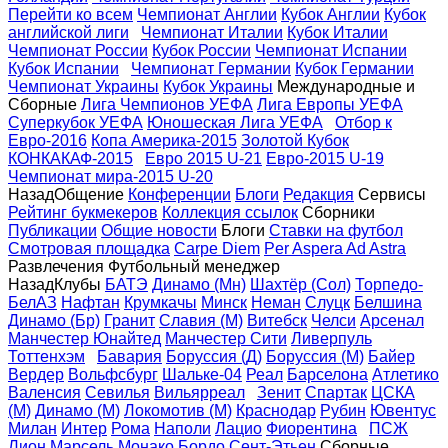
Перейти ко всем
Чемпионат Англии
Кубок Англии
Кубок
английской лиги
Чемпионат Италии
Кубок Италии
Чемпионат России
Кубок России
Чемпионат Испании
Кубок Испании
Чемпионат Германии
Кубок Германии
Чемпионат Украины
Кубок Украины
Международные и
Сборные
Лига Чемпионов УЕФА
Лига Eвропы УЕФА
Суперкубок УЕФА
Юношеская Лига УЕФА
Отбор к
Евро-2016
Копа Америка-2015
Золотой Кубок
КОНКАКАФ-2015
Евро 2015 U-21
Евро-2015 U-19
Чемпионат мира-2015 U-20
Назад
Общение
Конференции
Блоги
Редакция
Сервисы
Рейтинг букмекеров
Коллекция ссылок
Сборники
Публикации
Общие новости
Блоги
Ставки на футбол
Смотровая площадка
Carpe Diem
Per Aspera Ad Astra
Развлечения
Футбольный менеджер
Назад
Клубы
БАТЭ
Динамо (Мн)
Шахтёр (Сол)
Торпедо-
БелАЗ
Нафтан
Крумкачы
Минск
Неман
Слуцк
Белшина
Динамо (Бр)
Гранит
Славия (М)
Витебск
Челси
Арсенал
Манчестер Юнайтед
Манчестер Сити
Ливерпуль
Тоттенхэм
Бавария
Боруссия (Д)
Боруссия (М)
Байер
Вердер
Вольфсбург
Шальке-04
Реал
Барселона
Атлетико
Валенсия
Севилья
Вильярреал
Зенит
Спартак
ЦСКА
(М)
Динамо (М)
Локомотив (М)
Краснодар
Рубин
Ювентус
Милан
Интер
Рома
Наполи
Лацио
Фиорентина
ПСЖ
Лион
Марсель
Монако
Бордо
Сент-Этьен
Сборные