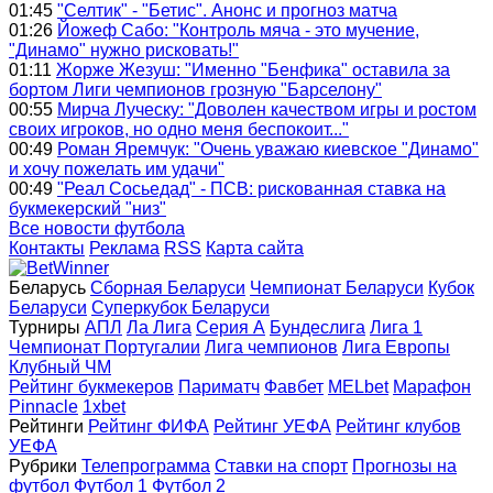
01:45
"Селтик" - "Бетис". Анонс и прогноз матча
01:26
Йожеф Сабо: "Контроль мяча - это мучение,
"Динамо" нужно рисковать!"
01:11
Жорже Жезуш: "Именно "Бенфика" оставила за
бортом Лиги чемпионов грозную "Барселону"
00:55
Мирча Луческу: "Доволен качеством игры и ростом
своих игроков, но одно меня беспокоит..."
00:49
Роман Яремчук: "Очень уважаю киевское "Динамо"
и хочу пожелать им удачи"
00:49
"Реал Сосьедад" - ПСВ: рискованная ставка на
букмекерский "низ"
Все новости футбола
Контакты
Реклама
RSS
Карта сайта
Беларусь
Сборная Беларуси
Чемпионат Беларуси
Кубок
Беларуси
Суперкубок Беларуси
Турниры
АПЛ
Ла Лига
Серия А
Бундеслига
Лига 1
Чемпионат Португалии
Лига чемпионов
Лига Европы
Клубный ЧМ
Рейтинг букмекеров
Париматч
Фавбет
MELbet
Марафон
Pinnacle
1xbet
Рейтинги
Рейтинг ФИФА
Рейтинг УЕФА
Рейтинг клубов
УЕФА
Рубрики
Телепрограмма
Ставки на спорт
Прогнозы на
футбол
Футбол 1
Футбол 2