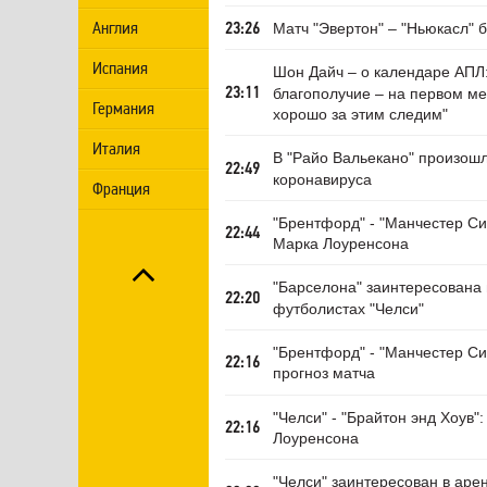
Англия
Матч "Эвертон" – "Ньюкасл" 
23:26
Испания
Шон Дайч – о календаре АПЛ:
благополучие – на первом ме
23:11
Германия
хорошо за этим следим"
Италия
В "Райо Вальекано" произош
22:49
коронавируса
Франция
"Брентфорд" - "Манчестер Си
22:44
Марка Лоуренсона
"Барселона" заинтересована 
22:20
футболистах "Челси"
"Брентфорд" - "Манчестер Си
22:16
прогноз матча
"Челси" - "Брайтон энд Хоув"
22:16
Лоуренсона
"Челси" заинтересован в аре