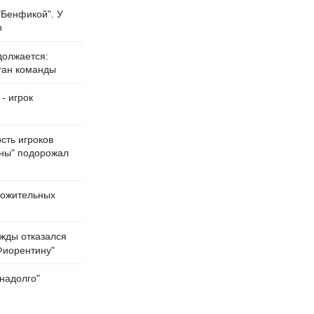
"Бенфикой". У
р
должается:
тан команды
- игрок
сть игроков
ны" подорожал
ложительных
ажды отказался
Фиорентину"
надолго"