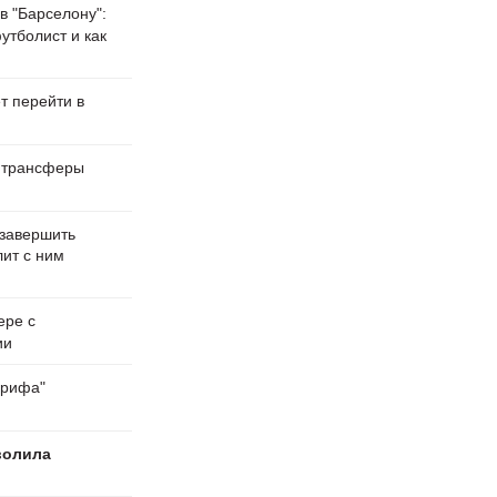
в "Барселону":
утболист и как
т перейти в
 трансферы
 завершить
лит с ним
ере с
ии
ерифа"
волила