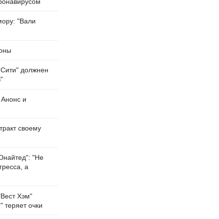
ронавирусом
мору: "Вали
доны
 Сити" должнен
"
 Анонс и
тракт своему
Юнайтед": "Не
гресса, а
"Вест Хэм"
" теряет очки