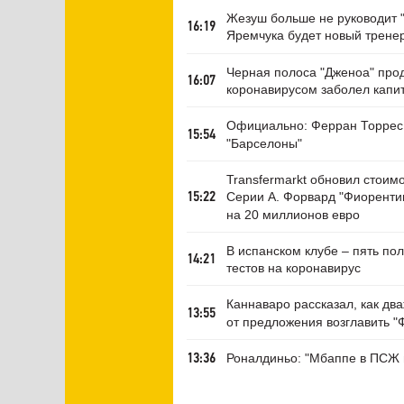
Жезуш больше не руководит 
16:19
Яремчука будет новый трене
Черная полоса "Дженоа" про
16:07
коронавирусом заболел капи
Официально: Ферран Торрес 
15:54
"Барселоны"
Transfermarkt обновил стоимо
Серии А. Форвард "Фиоренти
15:22
на 20 миллионов евро
В испанском клубе – пять по
14:21
тестов на коронавирус
Каннаваро рассказал, как дв
13:55
от предложения возглавить "
Роналдиньо: "Мбаппе в ПСЖ 
13:36