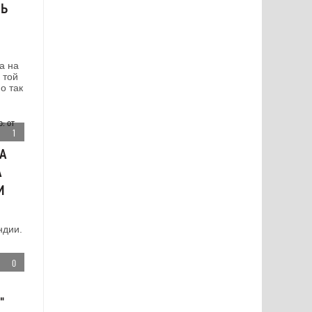
СЬ
а на
 той
о так
1
ДА
А
И
ндии.
0
"