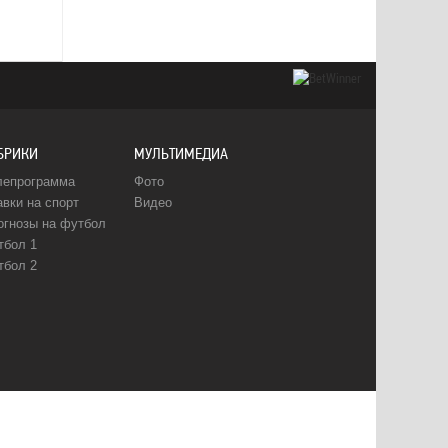
БРИКИ
МУЛЬТИМЕДИА
лепрограмма
Фото
авки на спорт
Видео
огнозы на футбол
тбол 1
тбол 2