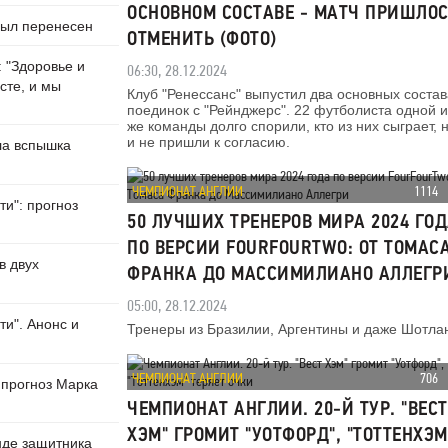
ОСНОВНОМ СОСТАВЕ - МАТЧ ПРИШЛО
был перенесен
ОТМЕНИТЬ (ФОТО)
 "Здоровье и
06:30, 28.12.2024
сте, и мы
Клуб "Ренессанс" выпустил два основных состав
поединок с "Рейнджерс". 22 футболиста одной и
же команды долго спорили, кто из них сыграет, н
и не пришли к согласию.
ла вспышка
ЧЕМПИОНАТ АНГЛИИ
1114
ти": прогноз
50 ЛУЧШИХ ТРЕНЕРОВ МИРА 2024 ГО
ПО ВЕРСИИ FOURFOURTWO: ОТ ТОМАС
в двух
ФРАНКА ДО МАССИМИЛИАНО АЛЛЕГР
05:00, 28.12.2024
ти". Анонс и
Тренеры из Бразилии, Аргентины и даже Шотла
ЧЕМПИОНАТ АНГЛИИ
706
: прогноз Марка
ЧЕМПИОНАТ АНГЛИИ. 20-Й ТУР. "ВЕСТ
ХЭМ" ГРОМИТ "УОТФОРД", "ТОТТЕНХЭМ
нде защитника