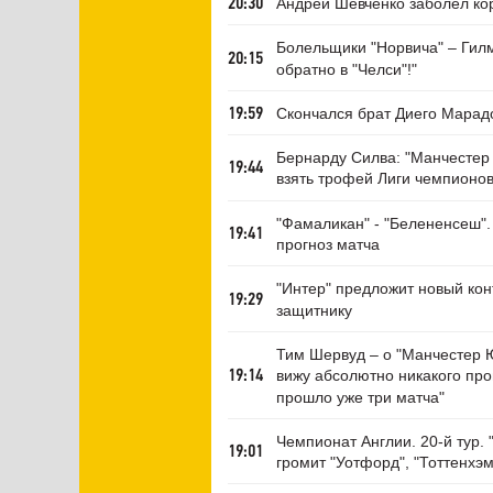
Андрей Шевченко заболел ко
20:30
Болельщики "Норвича" – Гил
20:15
обратно в "Челси"!"
Скончался брат Диего Мара
19:59
Бернарду Силва: "Манчестер
19:44
взять трофей Лиги чемпионов
"Фамаликан" - "Белененсеш".
19:41
прогноз матча
"Интер" предложит новый кон
19:29
защитнику
Тим Шервуд – о "Манчестер 
вижу абсолютно никакого про
19:14
прошло уже три матча"
Чемпионат Англии. 20-й тур. 
19:01
громит "Уотфорд", "Тоттенхэм