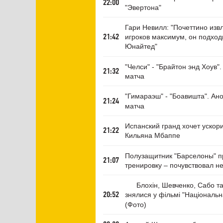
22:00
"Эвертона"
Гари Невилл: "Почеттино извл
игроков максимум, он подход
21:42
Юнайтед"
"Челси" - "Брайтон энд Хоув".
21:32
матча
"Гимараэш" - "Боавишта". Ано
21:24
матча
Испанский гранд хочет ускор
21:22
Кильяна Мбаппе
Полузащитник "Барселоны" п
21:07
тренировку – почувствовал н
Блохiн, Шевченко, Сабо т
знялися у фiльмi "Національ
20:52
(Фото)