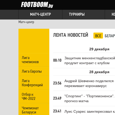
МАТЧ-ЦЕНТР
ТУРНИРЫ
К
Матч-центр
ЛЕНТА НОВОСТЕЙ
ВСЕ
БЕЛАР
29 декабря
Лига
Защитник менхенгладбахской
00:10
чемпионов
продлит контракт с клубом
Лига Европы
28 декабря
Лига
Андрей Шевченко поделился о
23:56
Конференций
переживает коронавирус
Отбор к
"Спортинг" - "Портимоненси".
ЧМ-2022
23:49
прогноз матча
Чемпионат
Луис Суарес заинтересовал 
23:41
Беларуси