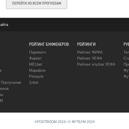
ПЕРЕЙТИ КО ВСЕМ ПРОГНОЗАМ
сайта
РЕЙТИНГ БУКМЕКЕРОВ
РЕЙТИНГИ
РУ
Париматч
Рейтинг ФИФА
Те
Фавбет
Рейтинг УЕФА
Ст
MELbet
Рейтинг клубов УЕФА
Пр
а
Марафон
Фу
Pinnacle
Фу
 Португалии
1xbet
ионов
пы
ЧМ
©FOOTBOOM 2024 / © ФУТБУМ 2024