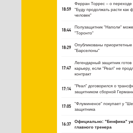
Ферран Торрес – о переходе 
"Буду продолжать расти как ф
18:59
человек"
Полузащитник "Наполи" може
18:44
"Торонто"
Опубликованы приоритетные
18:29
"Барселоны"
Легендарный защитник готов
карьеру, если "Реал" не прод
17:47
контракт
"Реал" договорился о трансф
17:14
защитником сборной Герман
"Флуминенсе" покупает у "Ш
17:05
защитника
Официально: "Бенфика" у
16:37
главного тренера