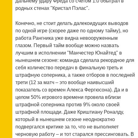
дальнему удару Фреда со счетом 1:0 обыграл в
родных стенах "Кристал Пэлас".
Конечно, не стоит делать далекоидущих выводов
по одной игре (скорее даже по одному тайму), но
работа Рангника уже видна невооруженным
глазом. Первый тайм вообще можно назвать
лучшим в исполнении "Манчестер Юнайтед" в
нынешнем сезоне: команда сделала рекордное для
себя количество передач в финальную треть и
штрафную соперника, а также отборов в последней
трети (12 за матч – это вообще наивысший
показатель со времен Алекса Фергюсона). Да и в
целом 50% игрового времени провела вблизи
штрафной соперника против 9% около своей
штрафной площади. Даже Криштиану Роналду,
который в нынешнем сезоне неоднократно
подвергался критике за то, что не выполняет
черновую работу – и тот старался прессинговать. В