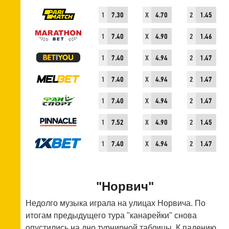
1
7.30
X
4.70
2
1.45
1
7.40
X
4.90
2
1.46
1
7.40
X
4.94
2
1.47
1
7.40
X
4.94
2
1.47
1
7.40
X
4.94
2
1.47
1
7.52
X
4.90
2
1.45
1
7.40
X
4.94
2
1.47
"Норвич"
Недолго музыка играла на улицах Норвича. По
итогам предыдущего тура "канарейки" снова
опустились на дно турнирной таблицы. К падению