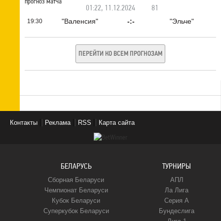
01:22, 11.12.2024
81
"Валенсия"
-:-
"Эльче"
19:30
ПЕРЕЙТИ КО ВСЕМ ПРОГНОЗАМ
Контакты
Реклама
RSS
Карта сайта
БЕЛАРУСЬ
ТУРНИРЫ
Сборная Беларуси
АПЛ
Чемпионат Беларуси
Ла Лига
Кубок Беларуси
Серия А
Суперкубок Беларуси
Бундеслига