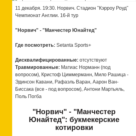
11 декабря. 19:30. Норвич. Стадион "Кэрроу Роуд"
Чемпионат Англии. 16-й тур
"Норвич" - "Манчестер Юнайтед"
Где посмотреть:
Setanta Sports+
Дисквалифицированные:
отсутствуют
Травмированные:
Матиас Норманн (под
вопросом), Кристоф Циммерманн, Мило Рашица -
Эдинсон Кавани, Рафаэль Варан, Аарон Ван-
Биссака (все - под вопросом), Антони Мартьяль,
Поль Погба
"Норвич" - "Манчестер
Юнайтед": букмекерские
котировки