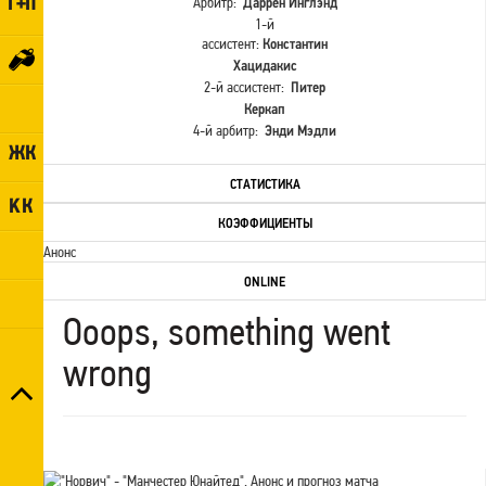
Арбитр:
Даррен Инглэнд
1-й
ассистент:
Константин
Хацидакис
2-й ассистент:
Питер
Керкап
4-й арбитр:
Энди Мэдли
СТАТИСТИКА
КОЭФФИЦИЕНТЫ
Анонс
ONLINE
Ooops, something went
wrong