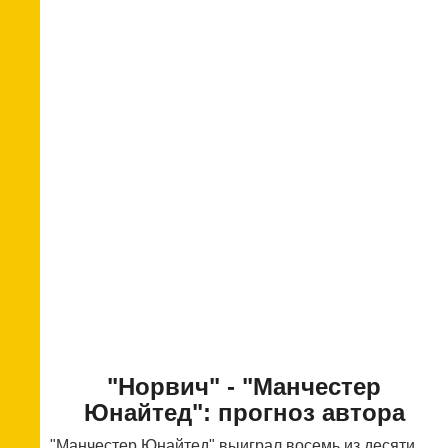
"Норвич" - "Манчестер
Юнайтед": прогноз автора
"Манчестер Юнайтед" выиграл восемь из десяти