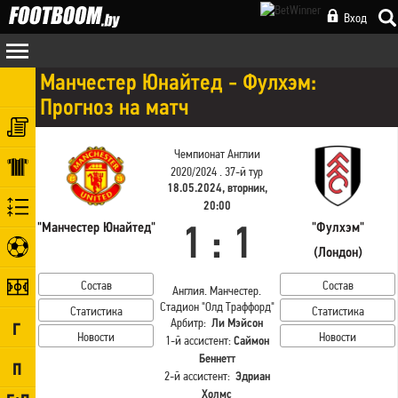
Вход
Манчестер Юнайтед - Фулхэм:
Прогноз на матч
Чемпионат Англии
2020/2024 . 37-й тур
18.05.2024
,
вторник
,
20:00
"Манчестер Юнайтед"
"Фулхэм"
1 : 1
(Лондон)
Состав
Состав
Англия
.
Манчестер
.
Стадион "Олд Траффорд"
Статистика
Статистика
Арбитр:
Ли Мэйсон
Новости
Новости
1-й ассистент:
Саймон
Беннетт
2-й ассистент:
Эдриан
Холмс