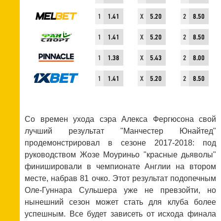
1
1.41
X
5.20
2
8.50
1
1.41
X
5.20
2
8.50
1
1.38
X
5.43
2
8.00
1
1.41
X
5.20
2
8.50
Со времен ухода сэра Алекса Фергюсона свой
лучший результат "Манчестер Юнайтед"
продемонстрировал в сезоне 2017-2018: под
руководством Жозе Моуриньо "красные дьяволы"
финишировали в чемпионате Англии на втором
месте, набрав 81 очко. Этот результат подопечным
Оле-Гуннара Сульшера уже не превзойти, но
нынешний сезон может стать для клуба более
успешным. Все будет зависеть от исхода финала