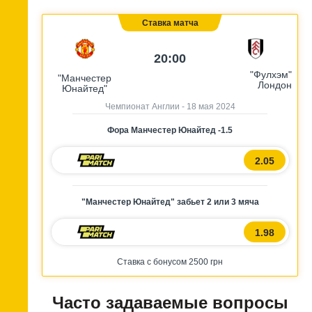
Ставка матча
20:00
"Фулхэм"
"Манчестер
Лондон
Юнайтед"
Чемпионат Англии - 18 мая 2024
Фора Манчестер Юнайтед -1.5
2.05
"Манчестер Юнайтед" забьет 2 или 3 мяча
1.98
Ставка с бонусом 2500 грн
Часто задаваемые вопросы