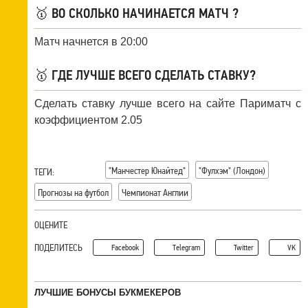
🥇 ВО СКОЛЬКО НАЧИНАЕТСЯ МАТЧ ?
Матч начнется в 20:00
🥇 ГДЕ ЛУЧШЕ ВСЕГО СДЕЛАТЬ СТАВКУ?
Сделать ставку лучше всего на сайте Париматч с
коэффициентом 2.05
"Манчестер Юнайтед"
"Фулхэм" (Лондон)
ТЕГИ:
Прогнозы на футбол
Чемпионат Англии
ОЦЕНИТЕ
ПОДЕЛИТЕСЬ
Facebook
Telegram
Twitter
VK
ЛУЧШИЕ БОНУСЫ БУКМЕКЕРОВ