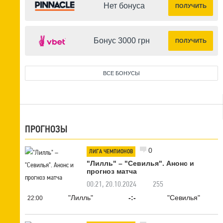
Нет бонуса
ПОЛУЧИТЬ
Бонус 3000 грн
ПОЛУЧИТЬ
ВСЕ БОНУСЫ
ПРОГНОЗЫ
0
ЛИГА ЧЕМПИОНОВ
"Лилль" – "Севилья". Анонс и
прогноз матча
00:21, 20.10.2024
255
"Лилль"
-:-
"Севилья"
22:00