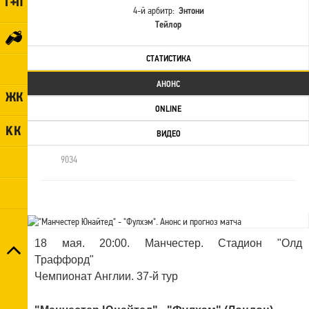
4-й арбитр:
Энтони
Тейлор
СТАТИСТИКА
АНОНС
ONLINE
ВИДЕО
9034
18 мая. 20:00. Манчестер. Стадион "Олд
Траффорд"
Чемпионат Англии. 37-й тур