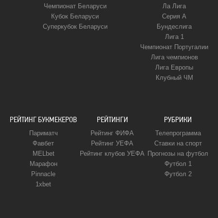
Чемпионат Беларуси
Ла Лига
Кубок Беларуси
Серия А
Суперкубок Беларуси
Бундеслига
Лига 1
Чемпионат Португалии
Лига чемпионов
Лига Европы
Клубный ЧМ
РЕЙТИНГ БУКМЕКЕРОВ
РЕЙТИНГИ
РУБРИКИ
Париматч
Рейтинг ФИФА
Телепрограмма
Фавбет
Рейтинг УЕФА
Ставки на спорт
MELbet
Рейтинг клубов УЕФА
Прогнозы на футбол
Марафон
Футбол 1
Pinnacle
Футбол 2
1xbet