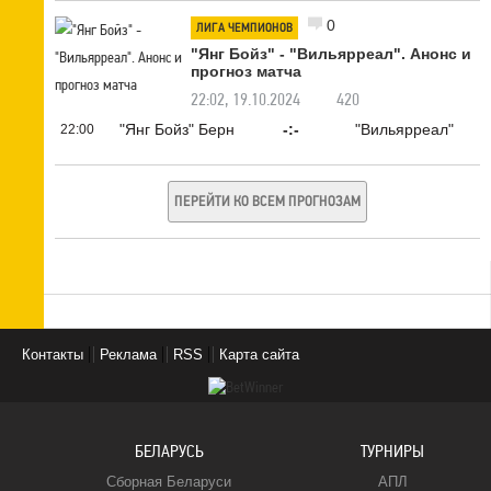
0
ЛИГА ЧЕМПИОНОВ
"Янг Бойз" - "Вильярреал". Анонс и
прогноз матча
22:02, 19.10.2024
420
"Янг Бойз" Берн
-:-
"Вильярреал"
22:00
ПЕРЕЙТИ КО ВСЕМ ПРОГНОЗАМ
Контакты
Реклама
RSS
Карта сайта
БЕЛАРУСЬ
ТУРНИРЫ
Сборная Беларуси
АПЛ