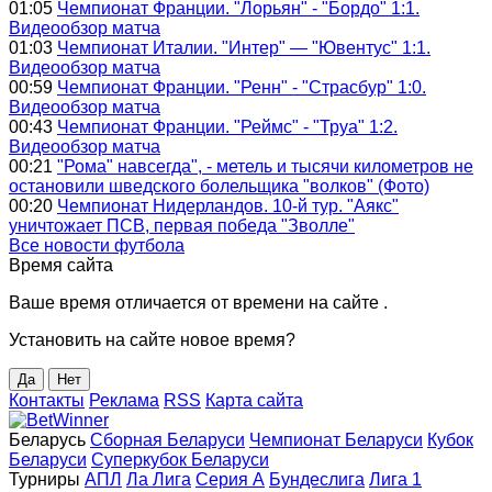
01:05
Чемпионат Франции. "Лорьян" - "Бордо" 1:1.
Видеообзор матча
01:03
Чемпионат Италии. "Интер" — "Ювентус" 1:1.
Видеообзор матча
00:59
Чемпионат Франции. "Ренн" - "Страсбур" 1:0.
Видеообзор матча
00:43
Чемпионат Франции. "Реймс" - "Труа" 1:2.
Видеообзор матча
00:21
"Рома" навсегда", - метель и тысячи километров не
остановили шведского болельщика "волков" (Фото)
00:20
Чемпионат Нидерландов. 10-й тур. "Аякс"
уничтожает ПСВ, первая победа "Зволле"
Все новости футбола
Время сайта
Ваше время
отличается от времени на сайте
.
Установить на сайте новое время?
Да
Нет
Контакты
Реклама
RSS
Карта сайта
Беларусь
Сборная Беларуси
Чемпионат Беларуси
Кубок
Беларуси
Суперкубок Беларуси
Турниры
АПЛ
Ла Лига
Серия А
Бундеслига
Лига 1