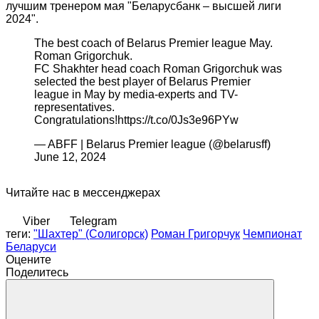
лучшим тренером мая "Беларусбанк – высшей лиги
2024".
The best coach of Belarus Premier league May.
Roman Grigorchuk.
FC Shakhter head coach Roman Grigorchuk was
selected the best player of Belarus Premier
league in May by media-experts and TV-
representatives.
Congratulations!https://t.co/0Js3e96PYw
— ABFF | Belarus Premier league (@belarusff)
June 12, 2024
Читайте нас в мессенджерах
Viber
Telegram
теги:
"Шахтер" (Солигорск)
Роман Григорчук
Чемпионат
Беларуси
Оцените
Поделитесь