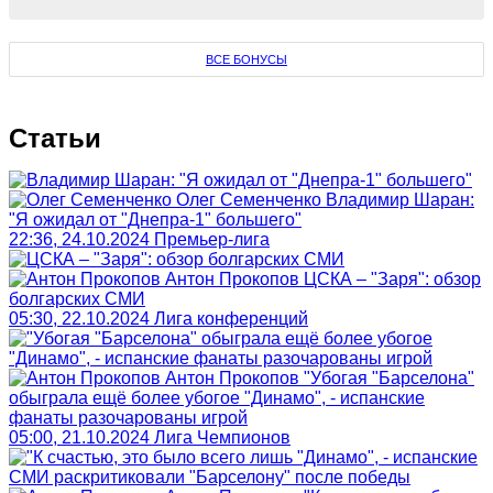
ВСЕ БОНУСЫ
Статьи
Олег Семенченко
Владимир Шаран:
"Я ожидал от "Днепра-1" большего"
22:36, 24.10.2024
Премьер-лига
Антон Прокопов
ЦСКА – "Заря": обзор
болгарских СМИ
05:30, 22.10.2024
Лига конференций
Антон Прокопов
"Убогая "Барселона"
обыграла ещё более убогое "Динамо", - испанские
фанаты разочарованы игрой
05:00, 21.10.2024
Лига Чемпионов