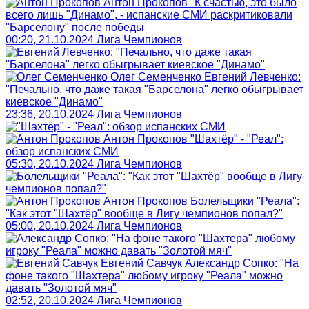
Антон Прокопов
"К счастью, это было
всего лишь "Динамо", - испанские СМИ раскритиковали
"Барселону" после победы
00:20, 21.10.2024
Лига Чемпионов
Олег Семенченко
Евгений Левченко:
"Печально, что даже такая "Барселона" легко обыгрывает
киевское "Динамо"
23:36, 20.10.2024
Лига Чемпионов
Антон Прокопов
"Шахтёр" - "Реал":
обзор испанских СМИ
05:30, 20.10.2024
Лига Чемпионов
Антон Прокопов
Болельщики "Реала":
"Как этот "Шахтёр" вообще в Лигу чемпионов попал?"
05:00, 20.10.2024
Лига Чемпионов
Евгений Савчук
Александр Сопко: "На
фоне такого "Шахтера" любому игроку "Реала" можно
давать "Золотой мяч"
02:52, 20.10.2024
Лига Чемпионов