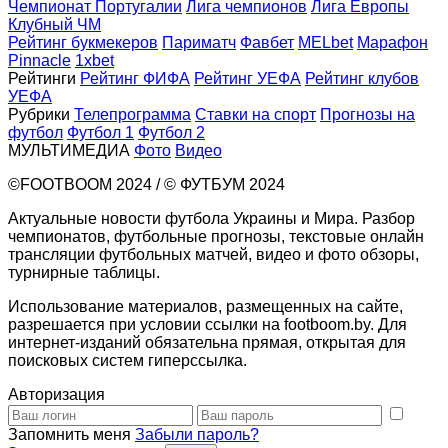
Чемпионат Португалии
Лига чемпионов
Лига Европы
Клубный ЧМ
Рейтинг букмекеров
Париматч
Фавбет
MELbet
Марафон
Pinnacle
1xbet
Рейтинги
Рейтинг ФИФА
Рейтинг УЕФА
Рейтинг клубов
УЕФА
Рубрики
Телепрограмма
Ставки на спорт
Прогнозы на
футбол
Футбол 1
Футбол 2
МУЛЬТИМЕДИА
Фото
Видео
©FOOTBOOM 2024 / © ФУТБУМ 2024
Актуальные новости футбола Украины и Мира. Разбор
чемпионатов, футбольные прогнозы, текстовые онлайн
трансляции футбольных матчей, видео и фото обзоры,
турнирные таблицы.
Использование материалов, размещенных на сайте,
разрешается при условии ссылки на footboom.by. Для
интернет-изданий обязательна прямая, открытая для
поисковых систем гиперссылка.
Авторизация
Запомнить меня
Забыли пароль?