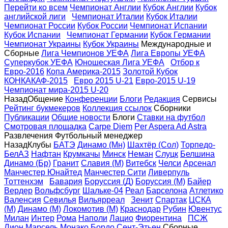
Перейти ко всем
Чемпионат Англии
Кубок Англии
Кубок
английской лиги
Чемпионат Италии
Кубок Италии
Чемпионат России
Кубок России
Чемпионат Испании
Кубок Испании
Чемпионат Германии
Кубок Германии
Чемпионат Украины
Кубок Украины
Международные и
Сборные
Лига Чемпионов УЕФА
Лига Eвропы УЕФА
Суперкубок УЕФА
Юношеская Лига УЕФА
Отбор к
Евро-2016
Копа Америка-2015
Золотой Кубок
КОНКАКАФ-2015
Евро 2015 U-21
Евро-2015 U-19
Чемпионат мира-2015 U-20
Назад
Общение
Конференции
Блоги
Редакция
Сервисы
Рейтинг букмекеров
Коллекция ссылок
Сборники
Публикации
Общие новости
Блоги
Ставки на футбол
Смотровая площадка
Carpe Diem
Per Aspera Ad Astra
Развлечения
Футбольный менеджер
Назад
Клубы
БАТЭ
Динамо (Мн)
Шахтёр (Сол)
Торпедо-
БелАЗ
Нафтан
Крумкачы
Минск
Неман
Слуцк
Белшина
Динамо (Бр)
Гранит
Славия (М)
Витебск
Челси
Арсенал
Манчестер Юнайтед
Манчестер Сити
Ливерпуль
Тоттенхэм
Бавария
Боруссия (Д)
Боруссия (М)
Байер
Вердер
Вольфсбург
Шальке-04
Реал
Барселона
Атлетико
Валенсия
Севилья
Вильярреал
Зенит
Спартак
ЦСКА
(М)
Динамо (М)
Локомотив (М)
Краснодар
Рубин
Ювентус
Милан
Интер
Рома
Наполи
Лацио
Фиорентина
ПСЖ
Лион
Марсель
Монако
Бордо
Сент-Этьен
Сборные