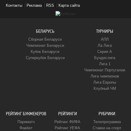
очень
произошло
Соуза
и
плей-
игрок
"Металлист
других
Контакты
Реклама
RSS
Карта сайта
высокая
с
убедил
Герцего
офф
сборной
1925"
президентов
смертность
Боснией
Левандовски
несмот
и
Англии
-
мира
от
в
стать
на
вилянии
и
худший
загрязнения
матче
Джорданом
запрет
на
"Арсенала"
клуб
воздуха
против
для
власте
Бруно
огласил
БЕЛАРУСЬ
ТУРНИРЫ
(Фото,
финнов"
команды
кантон
Фернандеша
свой
Сборная Беларуси
АПЛ
Видео)
при
список
Чемпионат Беларуси
Ла Лига
выборе
лучших
Кубок Беларуси
Серия А
МЮ
Суперкубок Беларуси
Бундеслига
Лига 1
Чемпионат Португалии
Лига чемпионов
Лига Европы
Клубный ЧМ
РЕЙТИНГ БУКМЕКЕРОВ
РЕЙТИНГИ
РУБРИКИ
Париматч
Рейтинг ФИФА
Телепрограмма
Фавбет
Рейтинг УЕФА
Ставки на спорт