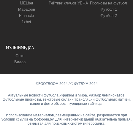
MELbet
Рейтинг клубов УЕФА
Прогнозы на футбол
Марафон
Футбол 1
Pinnacle
Футбол 2
1xbet
МУЛЬТИМЕДИА
Фото
Видео
©FOOTBOOM 2024 / © ФУТБУМ 2024
Актуальные новости футбола Украины и Мира. Разбор чемпионатов,
футбольные прогнозы, текстовые онлайн трансляции футбольных матчей,
видео и фото обзоры, турнирные таблицы.
Использование материалов, размещенных на сайте, разрешается при
условии ссылки на footboom.by. Для интернет-изданий обязательна прямая,
открытая для поисковых систем гиперссылка.