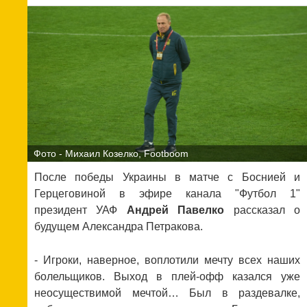
Фото - Михаил Козелко, Footboom
После победы Украины в матче с Боснией и
Герцеговиной в эфире канала "Футбол 1"
президент УАФ
Андрей Павелко
рассказал о
будущем Александра Петракова.
- Игроки, наверное, воплотили мечту всех наших
болельщиков. Выход в плей-офф казался уже
неосуществимой мечтой… Был в раздевалке,