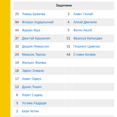
Защитники
25
Томаш Бржечка
3
Ахмет Гюлай
94
Флоран Хадергьонай
4
Алпай Джелеби
44
Фуркан Яша
5
Фатих Аксой
37
Джагтай Курукалип
21
Франсуа Мубандже
32
Деррик Люккассен
31
Георгиос Цавелас
24
Микаэль Тирпан
44
Стивен Колкер
19
Жюльен Жанвье
18
Эврен Элмали
17
Ахмет Оджуз
13
Душко Тошич
6
Лорет Садику
3
Уссама Хаддади
2
Берк Четин