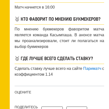
Матч начнется в 16:00
🥇 КТО ФАВОРИТ ПО МНЕНИЮ БУКМЕКЕРОВ?
По мнению букмекеров фаворитом матча
является команда Касымпаша. В анонсе матча
мы проанализировали, стоит ли полагаться на
выбор букмекеров
🥇 ГДЕ ЛУЧШЕ ВСЕГО СДЕЛАТЬ СТАВКУ?
Сделать ставку лучше всего на сайте
Париматч
с
коэффициентом 1.14
ОЦЕНИТЕ
ПОДЕЛИТЕСЬ