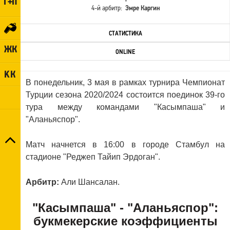
4-й арбитр:
Эмре Каргин
СТАТИСТИКА
ONLINE
В понедельник, 3 мая в рамках турнира Чемпионат
Турции сезона 2020/2024 состоится поединок 39-го
тура между командами "Касымпаша" и
"Аланьяспор".
Матч начнется в 16:00 в городе Стамбул на
стадионе "Реджеп Тайип Эрдоган".
Арбитр:
Али Шансалан.
"Касымпаша" - "Аланьяспор":
букмекерские коэффициенты