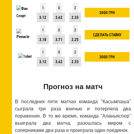
1
X
2
3000 ГРН
3.12
3.62
2.33
1
X
2
СДЕЛАТЬ СТАВКУ
3.18
3.71
2.25
1
X
2
3000 ГРН
3.12
3.62
2.33
Прогноз на матч
В последних пяти матчах команда "Касымпаша"
сыграла три раза вничью и потерпела два
поражения. В то же время, команда "Аланьяспор"
выиграла два матча, разошлась миром с
соперниками два раза и проиграла один поединок.