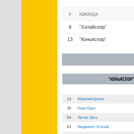
#
КОМАНДА
6
"Хатайспор"
13
"Коньяспор"
"КОНЬЯСПОР"
13
Ибрагим Шехич
35
Озан Оруч
54
Эртен Эрсу
61
Мюджахит Аталай