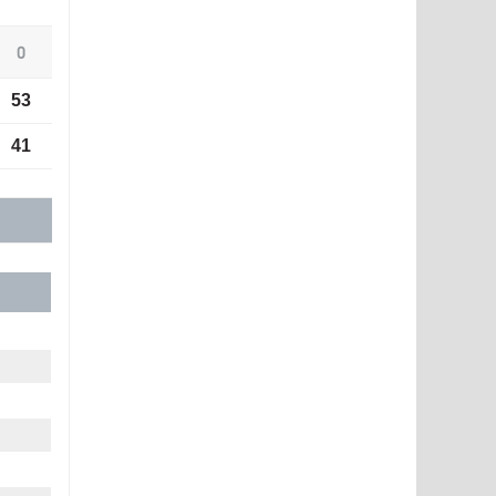
О
53
41