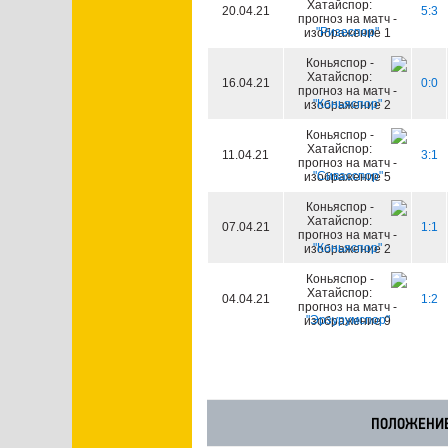
20.04.21
5:3
"Ризеспор"
16.04.21
0:0
"Коньяспор"
11.04.21
3:1
"Сивасспор"
07.04.21
1:1
"Коньяспор"
04.04.21
1:2
"Эрзурумспор"
ПОЛОЖЕНИЕ