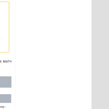
а матч