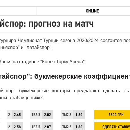
ONLINE
йспор: прогноз на матч
 турнира Чемпионат Турции сезона 2020/2024 состоится по
ньяспор" и "Хатайспор".
 Конья на стадионе "Конья Торку Арена".
атайспор": букмекерские коэффицие
айспор" букмекерские конторы предлагают сделать ст
ны в таблице ниже:
2
2.65
ТБ2.5
2.02
ТМ2.5
1.80
2500 ГРН
2
2.58
ТБ2.5
2.07
ТМ2.5
1.80
СДЕЛАТЬ СТАВКУ