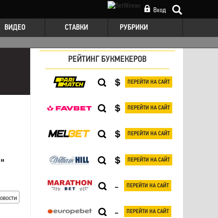
Вход
ВИДЕО
СТАВКИ
РУБРИКИ
РЕЙТИНГ БУКМЕКЕРОВ
ПЕРЕЙТИ НА САЙТ
ПЕРЕЙТИ НА САЙТ
ПЕРЕЙТИ НА САЙТ
ПЕРЕЙТИ НА САЙТ
"
-
ПЕРЕЙТИ НА САЙТ
овости
-
ПЕРЕЙТИ НА САЙТ