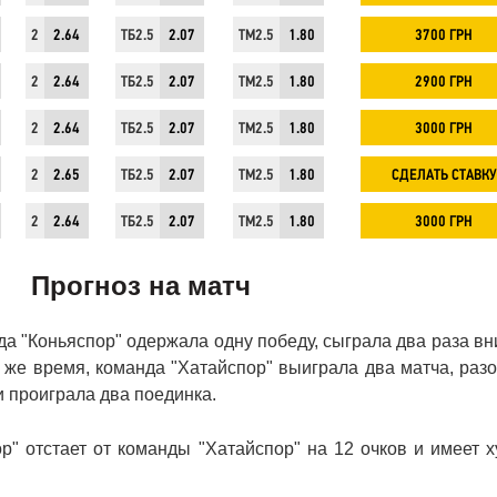
2
2.64
ТБ2.5
2.07
ТМ2.5
1.80
3700 ГРН
2
2.64
ТБ2.5
2.07
ТМ2.5
1.80
2900 ГРН
2
2.64
ТБ2.5
2.07
ТМ2.5
1.80
3000 ГРН
2
2.65
ТБ2.5
2.07
ТМ2.5
1.80
СДЕЛАТЬ СТАВКУ
2
2.64
ТБ2.5
2.07
ТМ2.5
1.80
3000 ГРН
Прогноз на матч
да "Коньяспор" одержала одну победу, сыграла два раза вн
 же время, команда "Хатайспор" выиграла два матча, раз
и проиграла два поединка.
р" отстает от команды "Хатайспор" на 12 очков и имеет 