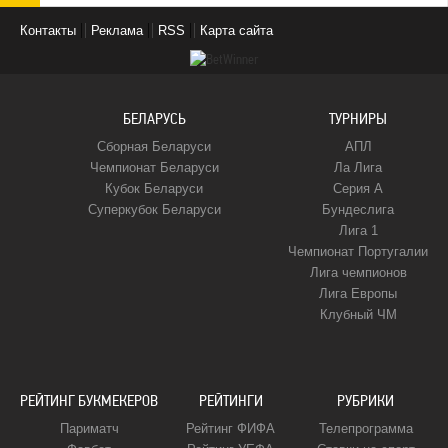
Контакты
Реклама
RSS
Карта сайта
БЕЛАРУСЬ
ТУРНИРЫ
Сборная Беларуси
АПЛ
Чемпионат Беларуси
Ла Лига
Кубок Беларуси
Серия А
Суперкубок Беларуси
Бундеслига
Лига 1
Чемпионат Португалии
Лига чемпионов
Лига Европы
Клубный ЧМ
РЕЙТИНГ БУКМЕКЕРОВ
РЕЙТИНГИ
РУБРИКИ
Париматч
Рейтинг ФИФА
Телепрограмма