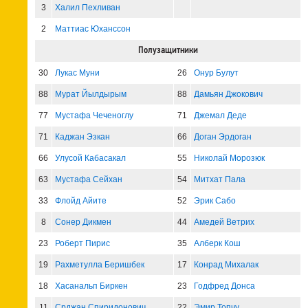
3
Халил Пехливан
2
Маттиас Юханссон
Полузащитники
30
Лукас Муни
26
Онур Булут
88
Мурат Йылдырым
88
Дамьян Джокович
77
Мустафа Чеченоглу
71
Джемал Деде
71
Каджан Эзкан
66
Доган Эрдоган
66
Улусой Кабасакал
55
Николай Морозюк
63
Мустафа Сейхан
54
Митхат Пала
33
Флойд Айите
52
Эрик Сабо
8
Сонер Дикмен
44
Амедей Ветрих
23
Роберт Пирис
35
Алберк Кош
19
Рахметулла Беришбек
17
Конрад Михалак
18
Хасанальп Биркен
23
Годфред Донса
11
Срджан Спиридонович
22
Эмир Топчу