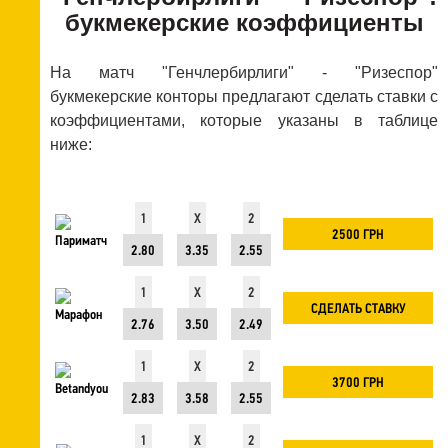
букмекерские коэффициенты
На матч "Генчлербирлиги" - "Ризеспор"
букмекерские конторы предлагают сделать ставки с
коэффициентами, которые указаны в таблице
ниже:
1
X
2
2500 ГРН
2.80
3.35
2.55
1
X
2
СДЕЛАТЬ СТАВКУ
2.76
3.50
2.49
1
X
2
3700 ГРН
2.83
3.58
2.55
1
X
2