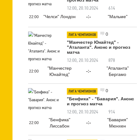
прогноз матча
12:00, 20.10.2024
614
"Челси" Лондон
-:-
"Мальме"
22:00
0
ЛИГА ЧЕМПИОНОВ
"Манчестер Юнайтед" -
"Аталанта". Анонс и прогноз
матча
12:00, 20.10.2024
878
"Манчестер
"Аталанта"
-:-
22:00
Юнайтед"
Бергамо
0
ЛИГА ЧЕМПИОНОВ
"Бенфика" - "Бавария". Анонс
и прогноз матча
12:00, 20.10.2024
914
"Бенфика"
"Бавария"
-:-
22:00
Лиссабон
Мюнхен