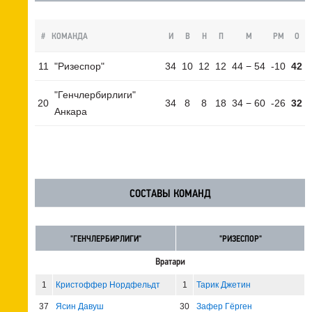
#
КОМАНДА
И
В
Н
П
М
РМ
О
11
"Ризеспор"
34
10
12
12
44 − 54
-10
42
"Генчлербирлиги"
20
34
8
8
18
34 − 60
-26
32
Анкара
СОСТАВЫ КОМАНД
"ГЕНЧЛЕРБИРЛИГИ"
"РИЗЕСПОР"
Вратари
1
Кристоффер Нордфельдт
1
Тарик Джетин
37
Ясин Давуш
30
Зафер Гёрген