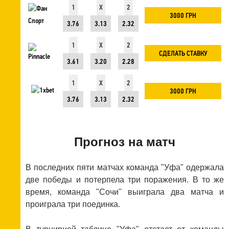
1
X
2
3000 ГРН
3.76
3.13
2.32
1
X
2
СДЕЛАТЬ СТАВКУ
3.61
3.20
2.28
1
X
2
3000 ГРН
3.76
3.13
2.32
Прогноз на матч
В последних пяти матчах команда "Уфа" одержала
две победы и потерпела три поражения. В то же
время, команда "Сочи" выиграла два матча и
проиграла три поединка.