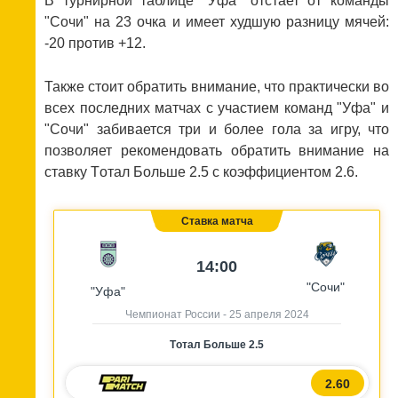
В турнирной таблице "Уфа" отстает от команды
"Сочи" на 23 очка и имеет худшую разницу мячей:
-20 против +12.
Также стоит обратить внимание, что практически во
всех последних матчах с участием команд "Уфа" и
"Сочи" забивается три и более гола за игру, что
позволяет рекомендовать обратить внимание на
ставку Tотал Больше 2.5 с коэффициентом 2.6.
Ставка матча
14:00
"Сочи"
"Уфа"
Чемпионат России - 25 апреля 2024
Tотал Больше 2.5
2.60