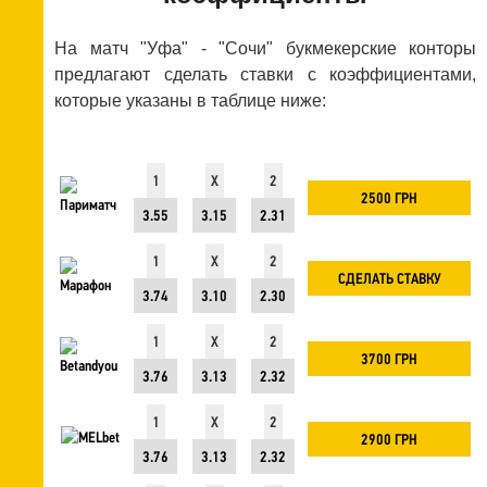
На матч "Уфа" - "Сочи" букмекерские конторы
предлагают сделать ставки с коэффициентами,
которые указаны в таблице ниже:
1
X
2
2500 ГРН
3.55
3.15
2.31
1
X
2
СДЕЛАТЬ СТАВКУ
3.74
3.10
2.30
1
X
2
3700 ГРН
3.76
3.13
2.32
1
X
2
2900 ГРН
3.76
3.13
2.32