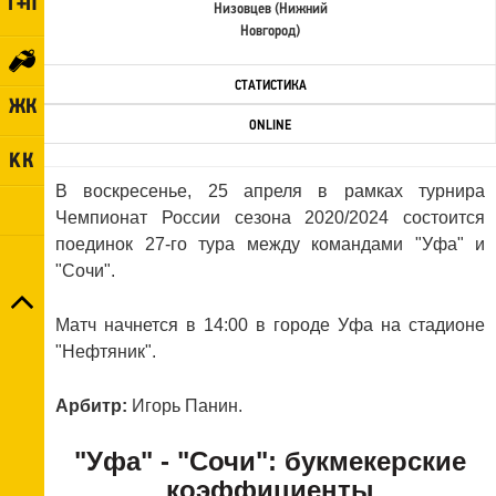
Низовцев
(Нижний
Новгород)
СТАТИСТИКА
ONLINE
В воскресенье, 25 апреля в рамках турнира
Чемпионат России сезона 2020/2024 состоится
поединок 27-го тура между командами "Уфа" и
"Сочи".
Матч начнется в 14:00 в городе Уфа на стадионе
"Нефтяник".
Арбитр:
Игорь Панин.
"Уфа" - "Сочи": букмекерские
коэффициенты