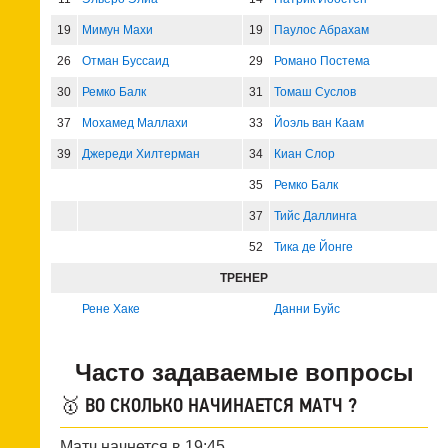
19
Мимун Махи
19
Паулос Абрахам
26
Отман Буссаид
29
Романо Постема
30
Ремко Балк
31
Томаш Суслов
37
Мохамед Маллахи
33
Йоэль ван Каам
39
Джереди Хилтерман
34
Киан Слор
35
Ремко Балк
37
Тийс Даллинга
52
Тика де Йонге
ТРЕНЕР
Рене Хаке
Данни Буйс
Часто задаваемые вопросы
🥇 ВО СКОЛЬКО НАЧИНАЕТСЯ МАТЧ ?
Матч начнется в 19:45