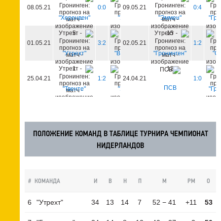
08.05.21
0:0
09.05.21
0:4
"Херенвен"
"Утрехт"
"Эммен"
"Гро
01.05.21
3:2
02.05.21
1:2
"Утрехт"
"Виллем II"
"Гронинген"
"С
25.04.21
1:2
24.04.21
1:0
ПСВ
"Твенте"
"Утрехт"
"Гро
ПОЛОЖЕНИЕ КОМАНД В ТАБЛИЦЕ ТУРНИРА ЧЕМПИОНАТ
НИДЕРЛАНДОВ
#
КОМАНДА
И
В
Н
П
М
РМ
О
6
"Утрехт"
34
13
14
7
52 − 41
+11
53