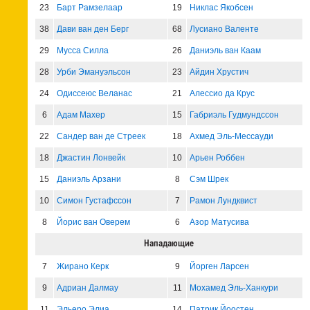
23
Барт Рамзелаар
19
Никлас Якобсен
38
Дави ван ден Берг
68
Лусиано Валенте
29
Мусса Силла
26
Даниэль ван Каам
28
Урби Эмануэльсон
23
Айдин Хрустич
24
Одиссеюс Веланас
21
Алессио да Крус
6
Адам Махер
15
Габриэль Гудмундссон
22
Сандер ван де Стреек
18
Ахмед Эль-Мессауди
18
Джастин Лонвейк
10
Арьен Роббен
15
Даниэль Арзани
8
Сэм Шрек
10
Симон Густафссон
7
Рамон Лундквист
8
Йорис ван Оверем
6
Азор Матусива
Нападающие
7
Жирано Керк
9
Йорген Ларсен
9
Адриан Далмау
11
Мохамед Эль-Ханкури
11
Эльеро Элиа
14
Патрик Йоостен