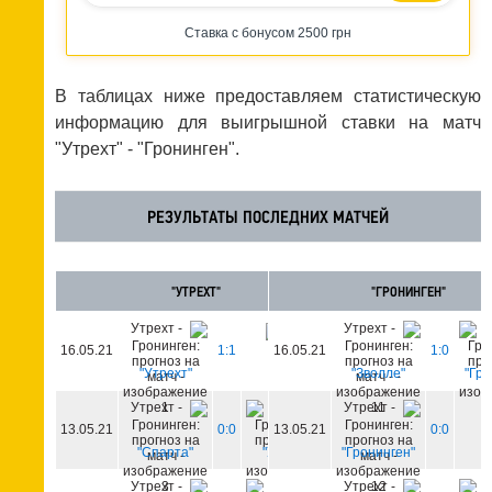
Ставка с бонусом 2500 грн
В таблицах ниже предоставляем статистическую
информацию для выигрышной ставки на матч
"Утрехт" - "Гронинген".
РЕЗУЛЬТАТЫ ПОСЛЕДНИХ МАТЧЕЙ
"УТРЕХТ"
"ГРОНИНГЕН"
16.05.21
1:1
16.05.21
1:0
ПСВ
"Утрехт"
"Зволле"
"Гро
13.05.21
0:0
13.05.21
0:0
"Спарта"
"Утрехт"
"Гронинген"