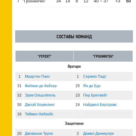
7
"Гронинген"
34
14
8
12
40 − 37
+3
50
СОСТАВЫ КОМАНД
"УТРЕХТ"
"ГРОНИНГЕН"
Вратари
1
Маартен Паес
1
Сержио Падт
31
Фабиан де Кейзер
25
Ян де Бур
32
Эрик Ольшлёгель
23
Пер Бретвейт
50
Джоэй Хоувелинг
24
Найджел Бертрамс
16
Тиймен Нейхейс
Защитники
20
Джованни Трупе
2
Дамил Данкерлуи