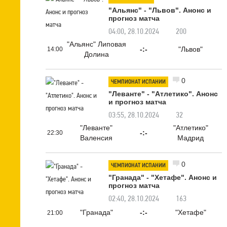
"Альянс" - "Львов". Анонс и
прогноз матча
04:00, 28.10.2024
200
"Альянс" Липовая
-:-
"Львов"
14:00
Долина
0
ЧЕМПИОНАТ ИСПАНИИ
"Леванте" - "Атлетико". Анонс
и прогноз матча
03:55, 28.10.2024
32
"Леванте"
"Атлетико"
-:-
22:30
Валенсия
Мадрид
0
ЧЕМПИОНАТ ИСПАНИИ
"Гранада" - "Хетафе". Анонс и
прогноз матча
02:40, 28.10.2024
163
"Гранада"
-:-
"Хетафе"
21:00