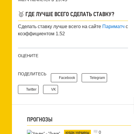
🥇 ГДЕ ЛУЧШЕ ВСЕГО СДЕЛАТЬ СТАВКУ?
Сделать ставку лучше всего на сайте
Париматч
с
коэффициентом 1.52
ОЦЕНИТЕ
ПОДЕЛИТЕСЬ
Facebook
Telegram
Twitter
VK
ПРОГНОЗЫ
0
КУБОК УКРАИНЫ