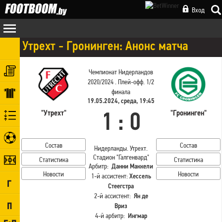
Вход
Утрехт - Гронинген: Анонс матча
Чемпионат Нидерландов
2020/2024 . Плей-офф. 1/2
финала
19.05.2024
,
среда
,
19:45
"Утрехт"
"Гронинген"
1 : 0
Состав
Состав
Нидерланды
.
Утрехт
.
Стадион "Галгенвард"
Статистика
Статистика
Арбитр:
Данни Маккели
Новости
Новости
1-й ассистент:
Хессель
Стеегстра
2-й ассистент:
Ян де
Вриз
4-й арбитр:
Ингмар