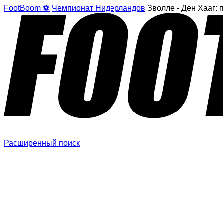
FootBoom ⚽
Чемпионат Нидерландов
Зволле - Ден Хааг: 
Расширенный поиск