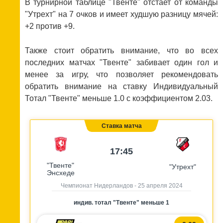
В турнирной таблице "Твенте" отстает от команды
"Утрехт" на 7 очков и имеет худшую разницу мячей:
+2 против +9.
Также стоит обратить внимание, что во всех
последних матчах "Твенте" забивает один гол и
менее за игру, что позволяет рекомендовать
обратить внимание на ставку Индивидуальный
Тотал "Твенте" меньше 1.0 с коэффициентом 2.03.
Ставка матча
17:45
"Твенте"
"Утрехт"
Энсхеде
Чемпионат Нидерландов - 25 апреля 2024
индив. тотал "Твенте" меньше 1