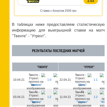
2.03
Ставка с бонусом 2500 грн
В таблицах ниже предоставляем статистическую
информацию для выигрышной ставки на матч
"Твенте" - "Утрехт".
РЕЗУЛЬТАТЫ ПОСЛЕДНИХ МАТЧЕЙ
"ТВЕНТЕ"
"УТРЕХТ"
10.04.21
1:0
22.04.21
1:1
"Зволле"
"Твенте"
"Аякс"
"У
03.04.21
1:2
11.04.21
1:2
"Твенте"
"Витесс"
"Утрехт"
"Фей