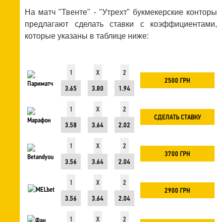
На матч "Твенте" - "Утрехт" букмекерские конторы
предлагают сделать ставки с коэффициентами,
которые указаны в таблице ниже:
1
X
2
2500 ГРН
3.65
3.80
1.94
1
X
2
СДЕЛАТЬ СТАВКУ
3.58
3.64
2.02
1
X
2
3700 ГРН
3.56
3.64
2.04
1
X
2
2900 ГРН
3.56
3.64
2.04
1
X
2