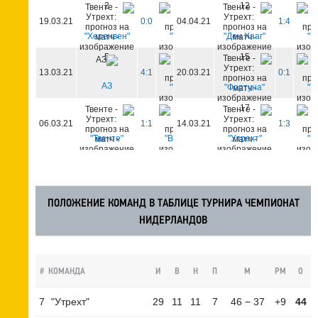
19.03.21
0:0
04.04.21
1:4
"Херенвен"
"Твенте"
"Ден Хааг"
"У
13.03.21
4:1
20.03.21
0:1
АЗ
"Твенте"
"Фортуна"
"У
06.03.21
1:1
14.03.21
1:3
"Твенте"
"Виллем II"
"Утрехт"
"В
ПОЛОЖЕНИЕ КОМАНД В ТАБЛИЦЕ ТУРНИРА ЧЕМПИОНАТ
НИДЕРЛАНДОВ
#
КОМАНДА
И
В
Н
П
М
РМ
О
7
"Утрехт"
29
11
11
7
46 − 37
+9
44