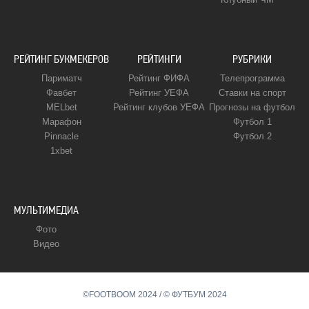
РЕЙТИНГ БУКМЕКЕРОВ
РЕЙТИНГИ
РУБРИКИ
Париматч
Рейтинг ФИФА
Телепрограмма
Фавбет
Рейтинг УЕФА
Ставки на спорт
MELbet
Рейтинг клубов УЕФА
Прогнозы на футбол
Марафон
Футбол 1
Pinnacle
Футбол 2
1xbet
МУЛЬТИМЕДИА
Фото
Видео
©FOOTBOOM 2024 / © ФУТБУМ 2024