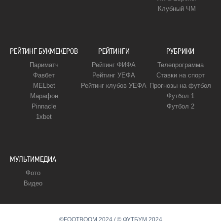
Клубный ЧМ
РЕЙТИНГ БУКМЕКЕРОВ
РЕЙТИНГИ
РУБРИКИ
Париматч
Рейтинг ФИФА
Телепрограмма
Фавбет
Рейтинг УЕФА
Ставки на спорт
MELbet
Рейтинг клубов УЕФА
Прогнозы на футбол
Марафон
Футбол 1
Pinnacle
Футбол 2
1xbet
МУЛЬТИМЕДИА
Фото
Видео
©FOOTBOOM 2024 / © ФУТБУМ 2024