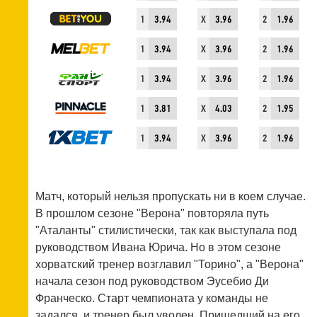
1
3.94
X
3.96
2
1.96
1
3.94
X
3.96
2
1.96
1
3.94
X
3.96
2
1.96
1
3.81
X
4.03
2
1.95
1
3.94
X
3.96
2
1.96
Матч, который нельзя пропускать ни в коем случае.
В прошлом сезоне "Верона" повторяла путь
"Аталанты" стилистически, так как выступала под
руководством Ивана Юрича. Но в этом сезоне
хорватский тренер возглавил "Торино", а "Верона"
начала сезон под руководством Эусебио Ди
Франческо. Старт чемпионата у команды не
задался, и тренер был уволен. Пришедший на его