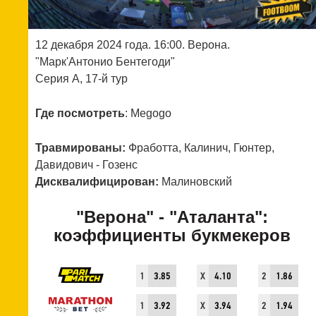
12 декабря 2024 года. 16:00. Верона.
"Марк'Антонио Бентегоди"
Серия А, 17-й тур
Где посмотреть
: Megogo
Травмированы:
Фработта, Калинич, Гюнтер,
Давидович - Гозенс
Дисквалифицирован:
Малиновский
"Верона" - "Аталанта":
коэффициенты букмекеров
1
3.85
X
4.10
2
1.86
1
3.92
X
3.94
2
1.94