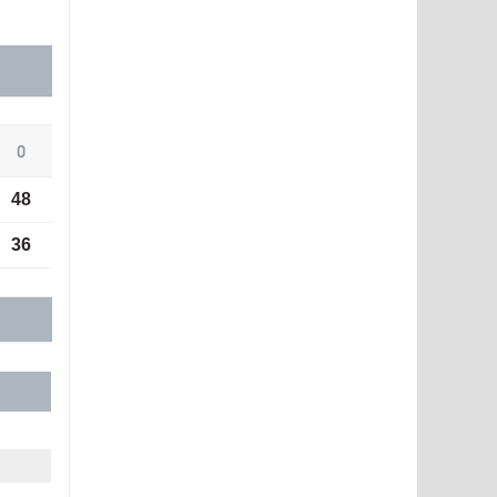
О
48
36