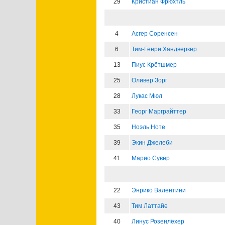
29
Кристиан Фрюхтль
4
Асгер Соренсен
6
Тим-Генри Хандверкер
13
Пиус Крётшмер
25
Оливер Зорг
28
Лукас Мюл
33
Георг Марграйттер
35
Ноэль Ноте
39
Экин Джелеби
41
Марио Сувер
22
Энрико Валентини
43
Тим Латтайе
40
Линус Розенлёхер