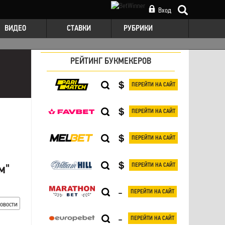
Вход
ВИДЕО
СТАВКИ
РУБРИКИ
РЕЙТИНГ БУКМЕКЕРОВ
ПЕРЕЙТИ НА САЙТ
ПЕРЕЙТИ НА САЙТ
ПЕРЕЙТИ НА САЙТ
ПЕРЕЙТИ НА САЙТ
м"
-
ПЕРЕЙТИ НА САЙТ
овости
-
ПЕРЕЙТИ НА САЙТ