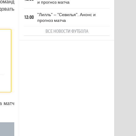
команд
и прогноз матча
довать
"Лилль" – "Севилья". Анонс и
12:00
прогноз матча
ВСЕ НОВОСТИ ФУТБОЛА
а матч