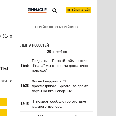
-
ПЕРЕЙТИ НА САЙТ
ПЕРЕЙТИ КО ВСЕМУ РЕЙТИНГУ
 31-го
ЛЕНТА НОВОСТЕЙ
20 октября
Педриньо: "Первый тайм против
"Реала" мы отыграли достаточно
13:45
нты
неплохо"
авки с
Хосеп Гвардиола: "Я
просматривал "Брюгге" во время
13:28
паузы на игры сборных"
"Ньюкасл" сообщил об отставке
13:15
главного тренера