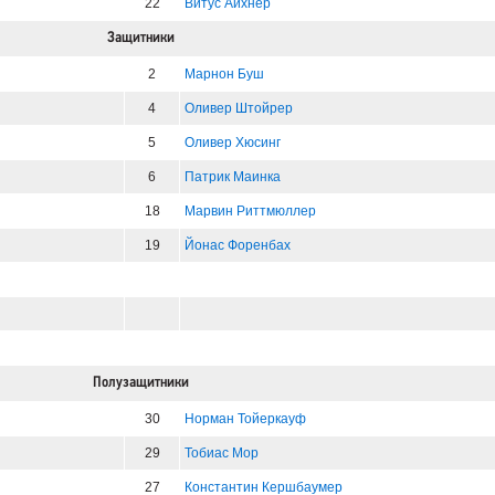
22
Витус Айхнер
Защитники
2
Марнон Буш
4
Оливер Штойрер
5
Оливер Хюсинг
6
Патрик Маинка
18
Марвин Риттмюллер
19
Йонас Форенбах
Полузащитники
30
Норман Тойеркауф
29
Тобиас Мор
27
Константин Кершбаумер