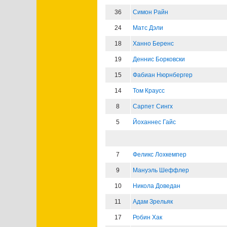
36
Симон Райн
24
Матс Дэли
18
Ханно Беренс
19
Деннис Борковски
15
Фабиан Нюрнбергер
14
Том Краусс
8
Сарпет Сингх
5
Йоханнес Гайс
7
Феликс Лохкемпер
9
Мануэль Шеффлер
10
Никола Доведан
11
Адам Зрельяк
17
Робин Хак