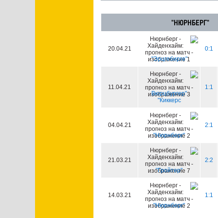
"НЮРНБЕРГ"
20.04.21
0:1
"Эрцгебирге"
11.04.21
1:1
"Вюрцбургер
Киккерс"
04.04.21
2:1
"Нюрнберг"
21.03.21
2:2
"Гройтер"
14.03.21
1:1
"Нюрнберг"