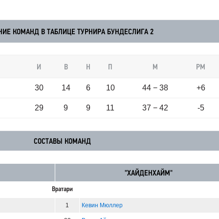
ИЕ КОМАНД В ТАБЛИЦЕ ТУРНИРА БУНДЕСЛИГА 2
И
В
Н
П
М
РМ
30
14
6
10
44 − 38
+6
29
9
9
11
37 − 42
-5
СОСТАВЫ КОМАНД
"ХАЙДЕНХАЙМ"
Вратари
1
Кевин Мюллер