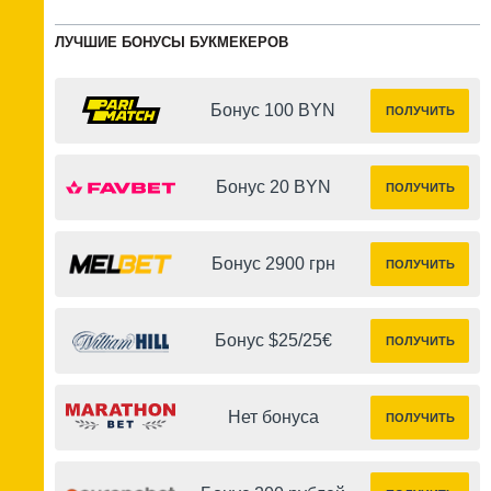
ЛУЧШИЕ БОНУСЫ БУКМЕКЕРОВ
Бонус 100 BYN
ПОЛУЧИТЬ
Бонус 20 BYN
ПОЛУЧИТЬ
Бонус 2900 грн
ПОЛУЧИТЬ
Бонус $25/25€
ПОЛУЧИТЬ
Нет бонуса
ПОЛУЧИТЬ