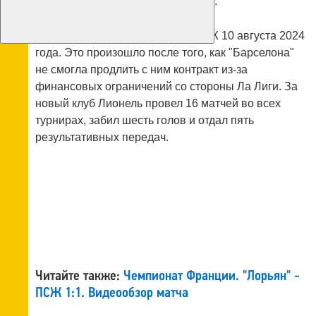
Лионель выступал за "Барселону".
Напомним, Месси перешел в ПСЖ 10 августа 2024
года. Это произошло после того, как "Барселона"
не смогла продлить с ним контракт из-за
финансовых ограничений со стороны Ла Лиги. За
новый клуб Лионель провел 16 матчей во всех
турнирах, забил шесть голов и отдал пять
результативных передач.
Читайте также:
Чемпионат Франции. "Лорьян" -
ПСЖ 1:1. Видеообзор матча