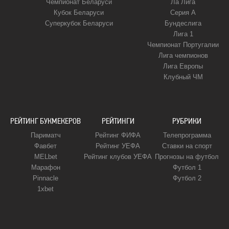
Чемпионат Беларуси
Ла Лига
Кубок Беларуси
Серия А
Суперкубок Беларуси
Бундеслига
Лига 1
Чемпионат Португалии
Лига чемпионов
Лига Европы
Клубный ЧМ
РЕЙТИНГ БУКМЕКЕРОВ
РЕЙТИНГИ
РУБРИКИ
Париматч
Рейтинг ФИФА
Телепрограмма
Фавбет
Рейтинг УЕФА
Ставки на спорт
MELbet
Рейтинг клубов УЕФА
Прогнозы на футбол
Марафон
Футбол 1
Pinnacle
Футбол 2
1xbet