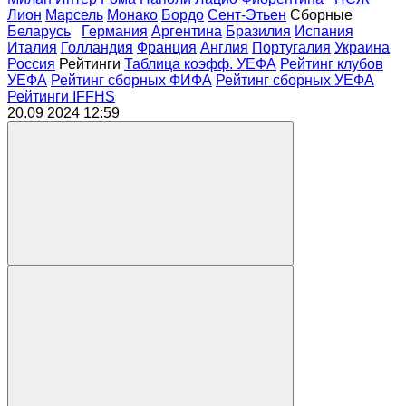
Лион
Марсель
Монако
Бордо
Сент-Этьен
Сборные
Беларусь
Германия
Аргентина
Бразилия
Испания
Италия
Голландия
Франция
Англия
Португалия
Украина
Россия
Рейтинги
Таблица коэфф. УЕФА
Рейтинг клубов
УЕФА
Рейтинг сборных ФИФА
Рейтинг сборных УЕФА
Рейтинги IFFHS
20.09 2024
12:59