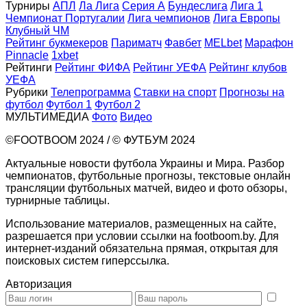
Турниры
АПЛ
Ла Лига
Серия А
Бундеслига
Лига 1
Чемпионат Португалии
Лига чемпионов
Лига Европы
Клубный ЧМ
Рейтинг букмекеров
Париматч
Фавбет
MELbet
Марафон
Pinnacle
1xbet
Рейтинги
Рейтинг ФИФА
Рейтинг УЕФА
Рейтинг клубов
УЕФА
Рубрики
Телепрограмма
Ставки на спорт
Прогнозы на
футбол
Футбол 1
Футбол 2
МУЛЬТИМЕДИА
Фото
Видео
©FOOTBOOM 2024 / © ФУТБУМ 2024
Актуальные новости футбола Украины и Мира. Разбор
чемпионатов, футбольные прогнозы, текстовые онлайн
трансляции футбольных матчей, видео и фото обзоры,
турнирные таблицы.
Использование материалов, размещенных на сайте,
разрешается при условии ссылки на footboom.by. Для
интернет-изданий обязательна прямая, открытая для
поисковых систем гиперссылка.
Авторизация