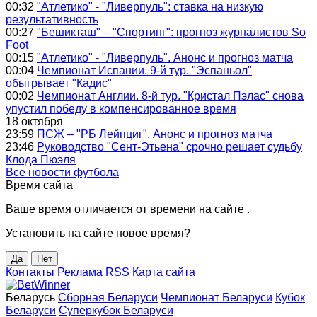
00:32
"Атлетико" - "Ливерпуль": ставка на низкую
результативность
00:27
"Бешикташ" – "Спортинг": прогноз журналистов So
Foot
00:15
"Атлетико" - "Ливерпуль". Анонс и прогноз матча
00:04
Чемпионат Испании. 9-й тур. "Эспаньол"
обыгрывает "Кадис"
00:02
Чемпионат Англии. 8-й тур. "Кристал Пэлас" снова
упустил победу в компенсированное время
18 октября
23:59
ПСЖ – "РБ Лейпциг". Анонс и прогноз матча
23:46
Руководство "Сент-Этьена" срочно решает судьбу
Клода Пюэля
Все новости футбола
Время сайта
Ваше время
отличается от времени на сайте
.
Установить на сайте новое время?
Да
Нет
Контакты
Реклама
RSS
Карта сайта
Беларусь
Сборная Беларуси
Чемпионат Беларуси
Кубок
Беларуси
Суперкубок Беларуси