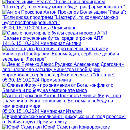
Антон Прокопов
Болельщики "Реала":
"Если снова проиграем "Шахтёру", то команду можно
будет расформировывать"
05:00, 18.10.2024
Лига Чемпионов
Самые популярные бутсы среди игроков АПЛ
14:16, 15.10.2024
Чемпионат Англии
Денис Руденко
Александар Драгович -
про шлепок по затылку министра Швейцарии,
Евромайдан, сербское дерби и веселье в "Лестере"
05:30, 15.10.2024
Премьер-лига
Антон Прокопов
Оливье Жиру - про
знамения от Бога, конфликт с Бензема и победу на
чемпионате мира
05:00, 15.10.2024
Чемпионат Италии
Юрий Самоткан
Криворожские