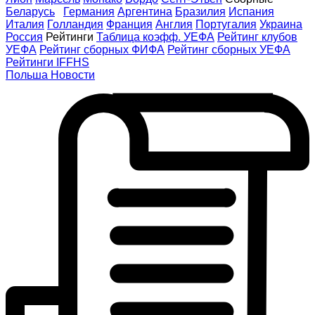
Беларусь
Германия
Аргентина
Бразилия
Испания
Италия
Голландия
Франция
Англия
Португалия
Украина
Россия
Рейтинги
Таблица коэфф. УЕФА
Рейтинг клубов
УЕФА
Рейтинг сборных ФИФА
Рейтинг сборных УЕФА
Рейтинги IFFHS
Польша
Новости