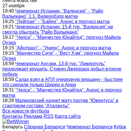
Лента новостей
27 ноября
19:40
Чемпионат Испании. "Валенсия" - "Райо
Вальекано" 1:1. Видеообзор матча
19:25
"Лейпциг" - "Байер". Анонс и прогноз матча
19:21
Чемпионат Испании. 15-й тур. "Валенсия" не
смогла обыграть "Райо Вальекано"
19:17
"Челси" - "Манчестер Юнайтед": прогноз Майкла
Оуэна
19:15
"Айнтрахт" - "Унион". Анонс и прогноз матча
19:15
"Манчестер Сити" - "Вест Хэм": прогноз Майкла
Оуэна
18:59
Чемпионат Англии. 13-й тур. "Ливерпуль"
продолжает крушить, Стивен Джеррард добыл вторую
победу
18:59
Салах взял в АПЛ очередную вершину - быстрее
это сделали только Ширер и Анри
18:31
"Челси" - "Манчестер Юнайтед". Анонс и прогноз
матча
18:28
Малиновский начнет матч против "Ювентуса" в
стартовом составе "Аталанты"
Все новости футбола
Контакты
Реклама
RSS
Карта сайта
Беларусь
Сборная Беларуси
Чемпионат Беларуси
Кубок