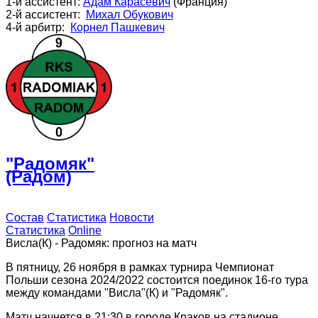
1-й ассистент:
Адам Карасевич
(Франция)
2-й ассистент:
Михал Обукович
4-й арбитр:
Корнел Пашкевич
"Радомяк"
(Радом)
Состав
Статистика
Новости
Статистика
Online
Висла(К) - Радомяк: прогноз на матч
В пятницу, 26 ноября в рамках турнира Чемпионат
Польши сезона 2024/2022 состоится поединок 16-го тура
между командами "Висла"(К) и "Радомяк".
Матч начнется в 21:30 в городе Краков на стадионе