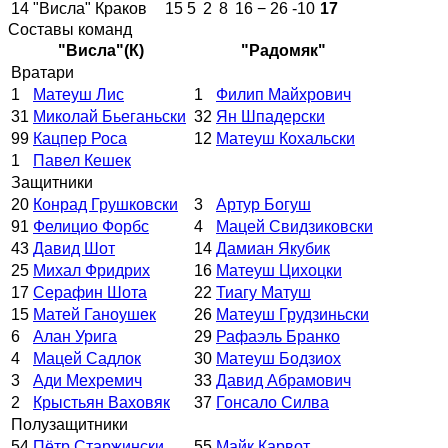
14
"Висла" Краков
15
5
2
8
16 − 26
-10
17
Составы команд
"Висла"(К)
"Радомяк"
Вратари
1
Матеуш Лис
1
Филип Майхрович
31
Миколай Бьеганьски
32
Ян Шпадерски
99
Кацпер Роса
12
Матеуш Кохальски
1
Павел Кешек
Защитники
20
Конрад Грушковски
3
Артур Богуш
91
Фелицио Форбс
4
Мацей Свидзиковски
43
Давид Шот
14
Дамиан Якубик
25
Михал Фридрих
16
Матеуш Цихоцки
17
Серафин Шота
22
Тиагу Матуш
15
Матей Ганоушек
26
Матеуш Грудзиньски
6
Алан Урига
29
Рафаэль Бранко
4
Мацей Садлок
30
Матеуш Бодзиох
3
Ади Мехремич
33
Давид Абрамович
2
Крыстьян Ваховяк
37
Гонсало Силва
Полузащитники
54
Пётр Старжински
55
Майк Карвот