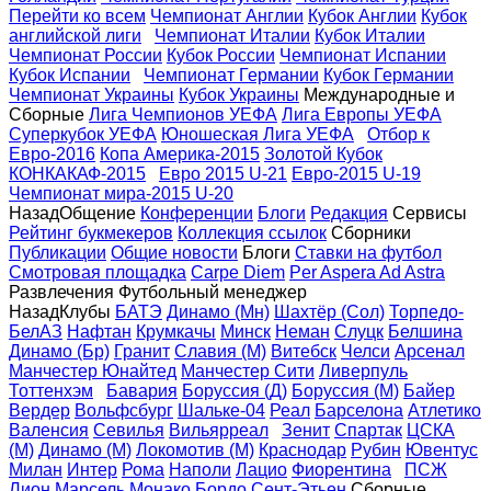
Перейти ко всем
Чемпионат Англии
Кубок Англии
Кубок
английской лиги
Чемпионат Италии
Кубок Италии
Чемпионат России
Кубок России
Чемпионат Испании
Кубок Испании
Чемпионат Германии
Кубок Германии
Чемпионат Украины
Кубок Украины
Международные и
Сборные
Лига Чемпионов УЕФА
Лига Eвропы УЕФА
Суперкубок УЕФА
Юношеская Лига УЕФА
Отбор к
Евро-2016
Копа Америка-2015
Золотой Кубок
КОНКАКАФ-2015
Евро 2015 U-21
Евро-2015 U-19
Чемпионат мира-2015 U-20
Назад
Общение
Конференции
Блоги
Редакция
Сервисы
Рейтинг букмекеров
Коллекция ссылок
Сборники
Публикации
Общие новости
Блоги
Ставки на футбол
Смотровая площадка
Carpe Diem
Per Aspera Ad Astra
Развлечения
Футбольный менеджер
Назад
Клубы
БАТЭ
Динамо (Мн)
Шахтёр (Сол)
Торпедо-
БелАЗ
Нафтан
Крумкачы
Минск
Неман
Слуцк
Белшина
Динамо (Бр)
Гранит
Славия (М)
Витебск
Челси
Арсенал
Манчестер Юнайтед
Манчестер Сити
Ливерпуль
Тоттенхэм
Бавария
Боруссия (Д)
Боруссия (М)
Байер
Вердер
Вольфсбург
Шальке-04
Реал
Барселона
Атлетико
Валенсия
Севилья
Вильярреал
Зенит
Спартак
ЦСКА
(М)
Динамо (М)
Локомотив (М)
Краснодар
Рубин
Ювентус
Милан
Интер
Рома
Наполи
Лацио
Фиорентина
ПСЖ
Лион
Марсель
Монако
Бордо
Сент-Этьен
Сборные