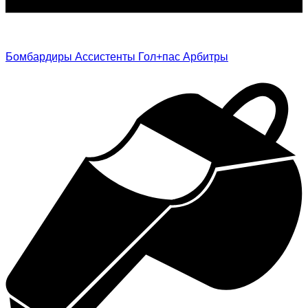
Бомбардиры
Ассистенты
Гол+пас
Арбитры