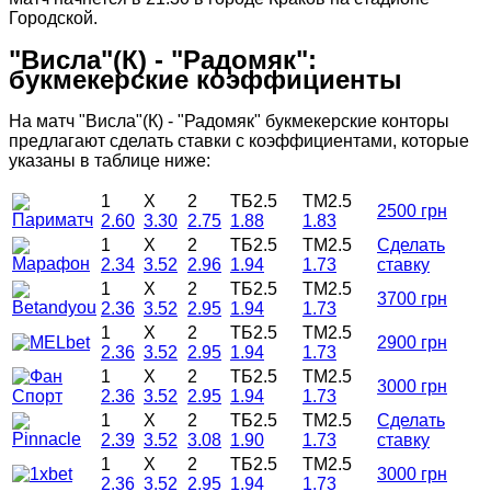
Городской.
"Висла"(К) - "Радомяк":
букмекерские коэффициенты
На матч "Висла"(К) - "Радомяк" букмекерские конторы
предлагают сделать ставки с коэффициентами, которые
указаны в таблице ниже:
1
X
2
ТБ2.5
ТМ2.5
2500 грн
2.60
3.30
2.75
1.88
1.83
1
X
2
ТБ2.5
ТМ2.5
Сделать
2.34
3.52
2.96
1.94
1.73
ставку
1
X
2
ТБ2.5
ТМ2.5
3700 грн
2.36
3.52
2.95
1.94
1.73
1
X
2
ТБ2.5
ТМ2.5
2900 грн
2.36
3.52
2.95
1.94
1.73
1
X
2
ТБ2.5
ТМ2.5
3000 грн
2.36
3.52
2.95
1.94
1.73
1
X
2
ТБ2.5
ТМ2.5
Сделать
2.39
3.52
3.08
1.90
1.73
ставку
1
X
2
ТБ2.5
ТМ2.5
3000 грн
2.36
3.52
2.95
1.94
1.73