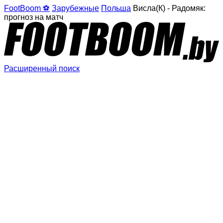
FootBoom ⚽
Зарубежные
Польша
Висла(К) - Радомяк:
прогноз на матч
Расширенный поиск