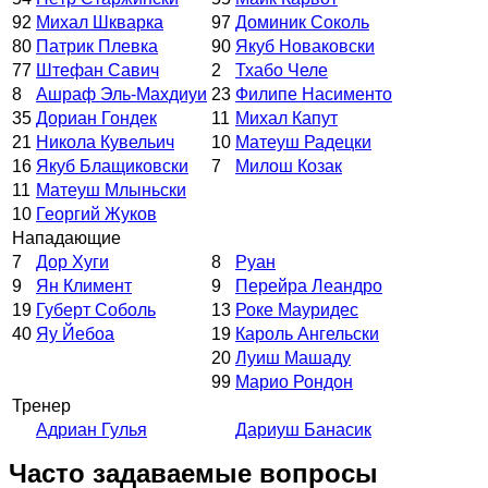
92
Михал Шкварка
97
Доминик Соколь
80
Патрик Плевка
90
Якуб Новаковски
77
Штефан Савич
2
Тхабо Челе
8
Ашраф Эль-Махдиуи
23
Филипе Насименто
35
Дориан Гондек
11
Михал Капут
21
Никола Кувельич
10
Матеуш Радецки
16
Якуб Блащиковски
7
Милош Козак
11
Матеуш Млыньски
10
Георгий Жуков
Нападающие
7
Дор Хуги
8
Руан
9
Ян Климент
9
Перейра Леандро
19
Губерт Соболь
13
Роке Мауридес
40
Яу Йебоа
19
Кароль Ангельски
20
Луиш Машаду
99
Марио Рондон
Тренер
Адриан Гулья
Дариуш Банасик
Часто задаваемые вопросы