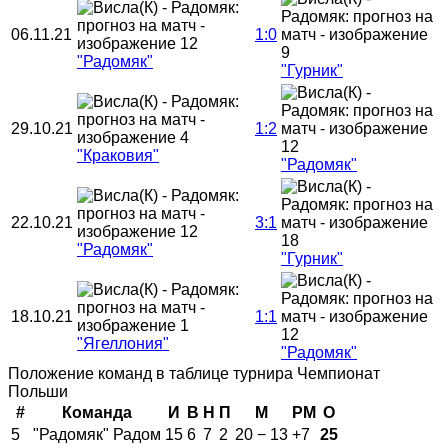
06.11.21
1:0
"Радомяк"
"Гурник"
29.10.21
1:2
"Краковия"
"Радомяк"
22.10.21
3:1
"Радомяк"
"Гурник"
18.10.21
1:1
"Ягеллония"
"Радомяк"
Положение команд в таблице турнира Чемпионат
Польши
#
Команда
И
В
Н
П
М
РМ
О
5
"Радомяк" Радом
15
6
7
2
20 − 13
+7
25