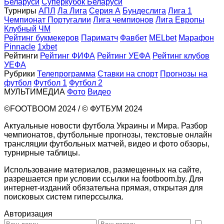
Беларуси
Суперкубок Беларуси
Турниры
АПЛ
Ла Лига
Серия А
Бундеслига
Лига 1
Чемпионат Португалии
Лига чемпионов
Лига Европы
Клубный ЧМ
Рейтинг букмекеров
Париматч
Фавбет
MELbet
Марафон
Pinnacle
1xbet
Рейтинги
Рейтинг ФИФА
Рейтинг УЕФА
Рейтинг клубов
УЕФА
Рубрики
Телепрограмма
Ставки на спорт
Прогнозы на
футбол
Футбол 1
Футбол 2
МУЛЬТИМЕДИА
Фото
Видео
©FOOTBOOM 2024 / © ФУТБУМ 2024
Актуальные новости футбола Украины и Мира. Разбор
чемпионатов, футбольные прогнозы, текстовые онлайн
трансляции футбольных матчей, видео и фото обзоры,
турнирные таблицы.
Использование материалов, размещенных на сайте,
разрешается при условии ссылки на footboom.by. Для
интернет-изданий обязательна прямая, открытая для
поисковых систем гиперссылка.
Авторизация