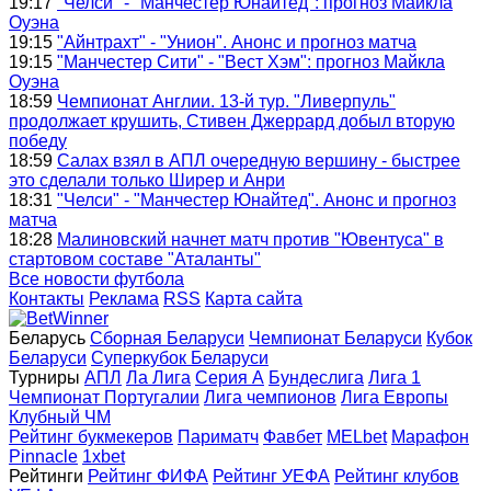
19:17
"Челси" - "Манчестер Юнайтед": прогноз Майкла
Оуэна
19:15
"Айнтрахт" - "Унион". Анонс и прогноз матча
19:15
"Манчестер Сити" - "Вест Хэм": прогноз Майкла
Оуэна
18:59
Чемпионат Англии. 13-й тур. "Ливерпуль"
продолжает крушить, Стивен Джеррард добыл вторую
победу
18:59
Салах взял в АПЛ очередную вершину - быстрее
это сделали только Ширер и Анри
18:31
"Челси" - "Манчестер Юнайтед". Анонс и прогноз
матча
18:28
Малиновский начнет матч против "Ювентуса" в
стартовом составе "Аталанты"
Все новости футбола
Контакты
Реклама
RSS
Карта сайта
Беларусь
Сборная Беларуси
Чемпионат Беларуси
Кубок
Беларуси
Суперкубок Беларуси
Турниры
АПЛ
Ла Лига
Серия А
Бундеслига
Лига 1
Чемпионат Португалии
Лига чемпионов
Лига Европы
Клубный ЧМ
Рейтинг букмекеров
Париматч
Фавбет
MELbet
Марафон
Pinnacle
1xbet
Рейтинги
Рейтинг ФИФА
Рейтинг УЕФА
Рейтинг клубов