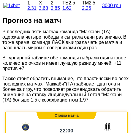
1
X
2
ТБ2.5
ТМ2.5
3000 грн
2.31
3.68
2.85
1.62
2.25
Прогноз на матч
В последних пяти матчах команда "Маккаби"(ТА)
одержала четыре победы и сыграла один раз вничью. В
то же время, команда ЛАСК выиграла четыре матча и
разошлась миром с соперниками один раз.
В турнирной таблице обе команды набрали одинаковое
количество очков и имеет лучшую разницу мячей: +11
против +7.
Также стоит обратить внимание, что практически во всех
последних матчах "Маккаби"(ТА) забивает два гола и
более за игру, что позволяет рекомендовать обратить
внимание на ставку Индивидуальный Тотал "Маккаби"
(ТА) больше 1.5 с коэффициентом 1.97.
Ставка матча
22:00