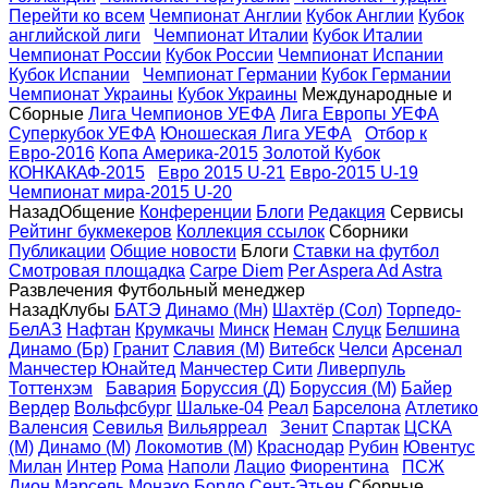
Перейти ко всем
Чемпионат Англии
Кубок Англии
Кубок
английской лиги
Чемпионат Италии
Кубок Италии
Чемпионат России
Кубок России
Чемпионат Испании
Кубок Испании
Чемпионат Германии
Кубок Германии
Чемпионат Украины
Кубок Украины
Международные и
Сборные
Лига Чемпионов УЕФА
Лига Eвропы УЕФА
Суперкубок УЕФА
Юношеская Лига УЕФА
Отбор к
Евро-2016
Копа Америка-2015
Золотой Кубок
КОНКАКАФ-2015
Евро 2015 U-21
Евро-2015 U-19
Чемпионат мира-2015 U-20
Назад
Общение
Конференции
Блоги
Редакция
Сервисы
Рейтинг букмекеров
Коллекция ссылок
Сборники
Публикации
Общие новости
Блоги
Ставки на футбол
Смотровая площадка
Carpe Diem
Per Aspera Ad Astra
Развлечения
Футбольный менеджер
Назад
Клубы
БАТЭ
Динамо (Мн)
Шахтёр (Сол)
Торпедо-
БелАЗ
Нафтан
Крумкачы
Минск
Неман
Слуцк
Белшина
Динамо (Бр)
Гранит
Славия (М)
Витебск
Челси
Арсенал
Манчестер Юнайтед
Манчестер Сити
Ливерпуль
Тоттенхэм
Бавария
Боруссия (Д)
Боруссия (М)
Байер
Вердер
Вольфсбург
Шальке-04
Реал
Барселона
Атлетико
Валенсия
Севилья
Вильярреал
Зенит
Спартак
ЦСКА
(М)
Динамо (М)
Локомотив (М)
Краснодар
Рубин
Ювентус
Милан
Интер
Рома
Наполи
Лацио
Фиорентина
ПСЖ
Лион
Марсель
Монако
Бордо
Сент-Этьен
Сборные