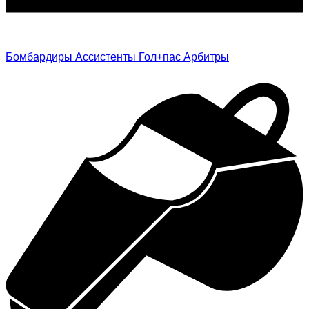
Бомбардиры
Ассистенты
Гол+пас
Арбитры