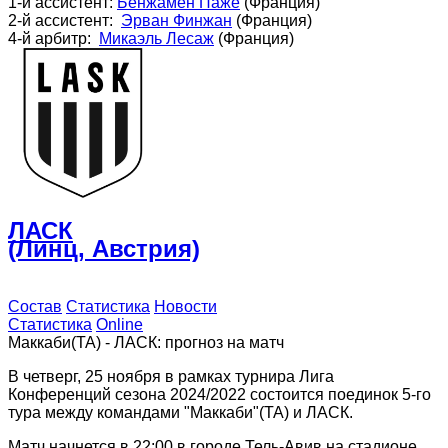
1-й ассистент:
Бенжамен Паже
(Франция)
2-й ассистент:
Эрван Финжан
(Франция)
4-й арбитр:
Микаэль Лесаж
(Франция)
ЛАСК
(Линц, Австрия)
Состав
Статистика
Новости
Статистика
Online
Маккаби(ТА) - ЛАСК: прогноз на матч
В четверг, 25 ноября в рамках турнира Лига
Конференций сезона 2024/2022 состоится поединок 5-го
тура между командами "Маккаби"(ТА) и ЛАСК.
Матч начнется в 22:00 в городе Тель-Авив на стадионе