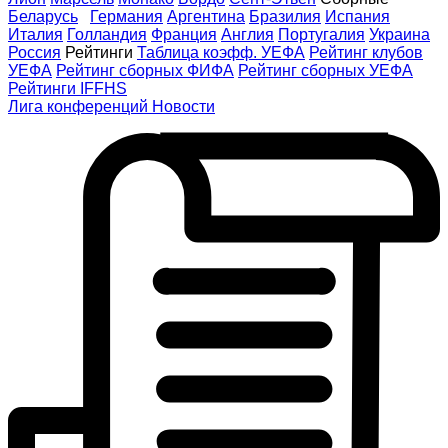
Беларусь
Германия
Аргентина
Бразилия
Испания
Италия
Голландия
Франция
Англия
Португалия
Украина
Россия
Рейтинги
Таблица коэфф. УЕФА
Рейтинг клубов
УЕФА
Рейтинг сборных ФИФА
Рейтинг сборных УЕФА
Рейтинги IFFHS
Лига конференций
Новости