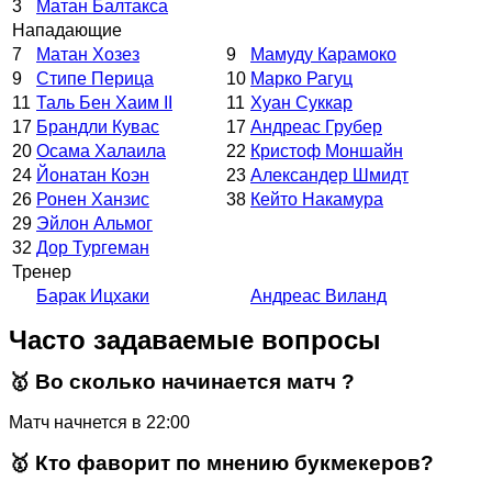
3
Матан Балтакса
Нападающие
7
Матан Хозез
9
Мамуду Карамоко
9
Стипе Перица
10
Марко Рагуц
11
Таль Бен Хаим II
11
Хуан Суккар
17
Брандли Кувас
17
Андреас Грубер
20
Осама Халаила
22
Кристоф Моншайн
24
Йонатан Коэн
23
Александер Шмидт
26
Ронен Ханзис
38
Кейто Накамура
29
Эйлон Альмог
32
Дор Тургеман
Тренер
Барак Ицхаки
Андреас Виланд
Часто задаваемые вопросы
🥇 Во сколько начинается матч ?
Матч начнется в 22:00
🥇 Кто фаворит по мнению букмекеров?