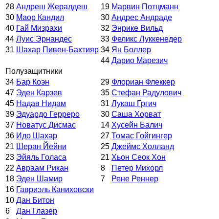
28
Андреш Жералдеш
19
Марвин Потцманн
30
Маор Кандил
30
Андрес Андраде
40
Гай Мизрахи
32
Энрике Вильд
44
Луис Эрнандес
33
Феликс Луккенедер
31
Шахар Пивен-Бахтияр
34
Ян Боллер
44
Дарио Марезич
Полузащитники
34
Бар Коэн
29
Флориан Флеккер
47
Эден Карзев
35
Стефан Радулович
45
Надав Нидам
31
Лукаш Гргич
39
Эдуардо Герреро
30
Саша Хорват
37
Новатус Дисмас
14
Хусейн Балич
36
Идо Шахар
27
Томас Гойгингер
21
Шеран Йейни
25
Джеймс Холланд
23
Эйяль Голаса
21
Хьон Сеок Хон
22
Авраам Рикан
8
Петер Михорл
18
Эден Шамир
7
Рене Реннер
16
Гавриэль Каниховски
10
Дан Битон
6
Дан Глазер