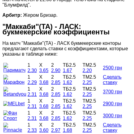
"Блумфилд".
Арбитр:
Жером Бризар.
"Маккаби"(ТА) - ЛАСК:
букмекерские коэффициенты
На матч "Маккаби"(ТА) - ЛАСК букмекерские конторы
предлагают сделать ставки с коэффициентами, которые
указаны в таблице ниже:
1
X
2
ТБ2.5
ТМ2.5
2500 грн
2.30
3.65
2.90
1.67
2.20
1
X
2
ТБ2.5
ТМ2.5
Сделать
2.29
3.68
2.85
1.62
2.25
ставку
1
X
2
ТБ2.5
ТМ2.5
3700 грн
2.31
3.68
2.85
1.62
2.25
1
X
2
ТБ2.5
ТМ2.5
2900 грн
2.31
3.68
2.85
1.62
2.25
1
X
2
ТБ2.5
ТМ2.5
3000 грн
2.31
3.68
2.85
1.62
2.25
1
X
2
ТБ2.5
ТМ2.5
Сделать
2.33
3.60
2.97
1.68
2.25
ставку