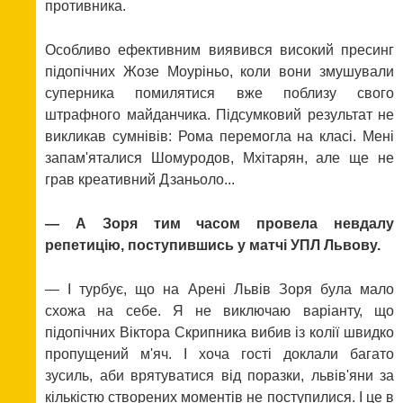
противника.
Особливо ефективним виявився високий пресинг
підопічних Жозе Моуріньо, коли вони змушували
суперника помилятися вже поблизу свого
штрафного майданчика. Підсумковий результат не
викликав сумнівів: Рома перемогла на класі. Мені
запам'яталися Шомуродов, Мхітарян, але ще не
грав креативний Дзаньоло...
— А Зоря тим часом провела невдалу
репетицію, поступившись у матчі УПЛ Львову.
— І турбує, що на Арені Львів Зоря була мало
схожа на себе. Я не виключаю варіанту, що
підопічних Віктора Скрипника вибив із колії швидко
пропущений м'яч. І хоча гості доклали багато
зусиль, аби врятуватися від поразки, львів'яни за
кількістю створених моментів не поступилися. І це в