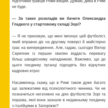
підготовки гравців Роми вищий. Думаю, дива в Римі
не буде.
— За таких розкладів ви бачите Олександра
Гладкого у стартовому складі Зорі?
— Я не приховую, що мені імпонує цей футболіст,
який вправно діє на другому поверсі й майстерно
грає на випередження. Але, гадаю, сьогодні Віктор
Скрипник із перших хвилин віддасть перевагу
більш швидкісному нападникові. Важливо, що до
цього поєдинку луганці підходять без відчутних
кадрових втрат.
Насамкінець скажу, що в Римі також дуже багато
що залежатиме від психологічного чинника. Чи не
позначиться негативно на діях футболістів Зорі та
поразка, якої вони зазнали в недавньому поєдинку
з італійцями в Запоріжжі?