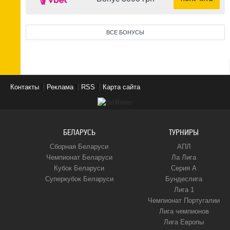
ВСЕ БОНУСЫ
Контакты
Реклама
RSS
Карта сайта
БЕЛАРУСЬ
ТУРНИРЫ
Сборная Беларуси
АПЛ
Чемпионат Беларуси
Ла Лига
Кубок Беларуси
Серия А
Суперкубок Беларуси
Бундеслига
Лига 1
Чемпионат Португалии
Лига чемпионов
Лига Европы