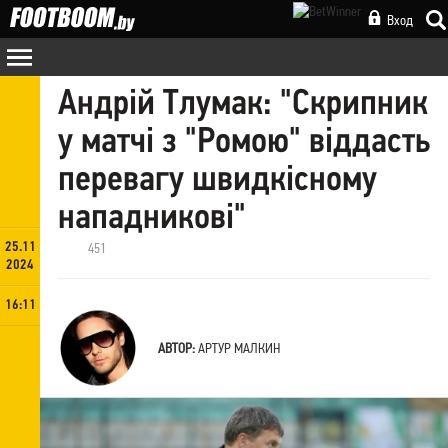
Вход
Андрій Тлумак: "Скрипник
у матчі з "Ромою" віддасть
перевагу швидкісному
нападникові"
25.11
451
2024
16:11
АВТОР:
АРТУР МАЛКИН