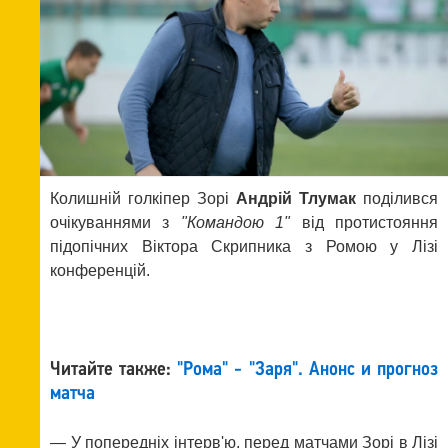
Колишній голкіпер Зорі
Андрій Тлумак
поділився
очікуваннями з
"Командою 1"
від протистояння
підопічних Віктора Скрипника з Ромою у Лізі
конференцій.
Читайте также:
"Рома" - "Заря". Анонс и прогноз
матча
— У попередніх інтерв'ю, перед матчами Зорі в Лізі