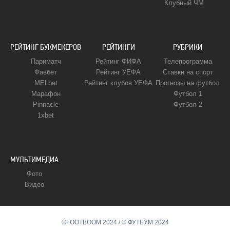
Клубный ЧМ
РЕЙТИНГ БУКМЕКЕРОВ
РЕЙТИНГИ
РУБРИКИ
Париматч
Рейтинг ФИФА
Телепрограмма
Фавбет
Рейтинг УЕФА
Ставки на спорт
MELbet
Рейтинг клубов УЕФА
Прогнозы на футбол
Марафон
Футбол 1
Pinnacle
Футбол 2
1xbet
МУЛЬТИМЕДИА
Фото
Видео
©FOOTBOOM 2024 / © ФУТБУМ 2024