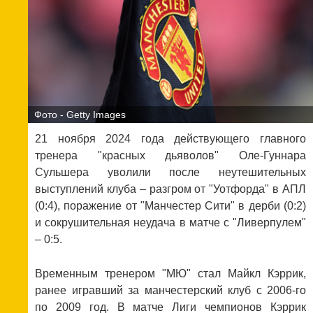
Фото - Getty Images
21 ноября 2024 года действующего главного
тренера "красных дьяволов" Оле-Гуннара
Сульшера уволили после неутешительных
выступлений клуба – разгром от "Уотфорда" в АПЛ
(0:4), поражение от "Манчестер Сити" в дерби (0:2)
и сокрушительная неудача в матче с "Ливерпулем"
– 0:5.
Временным тренером "МЮ" стал Майкл Кэррик,
ранее игравший за манчестерский клуб с 2006-го
по 2009 год. В матче Лиги чемпионов Кэррик