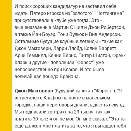
И поиск хороших кандидатур не заставил себя
ждать. Пятеро игроков из "золотого" "Ноттингема"
присутствовали в клубе уже тогда. Это -
вышеназванные Мартин О'Нил и Джон Робертсон,
а также Йан Боуэр, Тони Вудкок и Вив Андерсон.
Остальные будущие клубные легенды - такие как
Джон Макговерн, Ларри Ллойд, Колин Барретт,
Арчи Геммилл, Кенни Бёрнс, Питер Шилтон, Фрэнк
Кларк и другие - пополнили "Форест" уже
непосредственно при Клафе. И это была
величайшая победа Брайана.
Джон Макговерн
(будущий капитан "Форест"): "Я
встретился с Клафом на почте в маленьком
городке, наши переговоры длились десять секунд.
Мы подписали контракт на 29 тысяч, так как
платить 30 тысяч он не мог. Он мне сказал: "Это ты
ещё должен мне платить за то, что я вытащил тебя