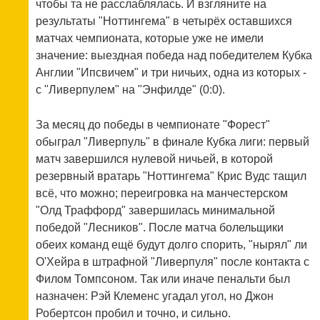
чтобы та не расслаблялась. И взгляните на
результаты "Ноттингема" в четырёх оставшихся
матчах чемпионата, которые уже не имели
значение: выездная победа над победителем Кубка
Англии "Ипсвичем" и три ничьих, одна из которых -
с "Ливерпулем" на "Энфилде" (0:0).
За месяц до победы в чемпионате "Форест"
обыграл "Ливерпуль" в финале Кубка лиги: первый
матч завершился нулевой ничьей, в которой
резервный вратарь "Ноттингема" Крис Вудс тащил
всё, что можно; переигровка на манчестерском
"Олд Траффорд" завершилась минимальной
победой "Лесников". После матча болельщики
обеих команд ещё будут долго спорить, "нырял" ли
О'Хейра в штрафной "Ливерпуля" после контакта с
Филом Томпсоном. Так или иначе пенальти был
назначен: Рэй Клеменс угадал угол, но Джон
Робертсон пробил и точно, и сильно.