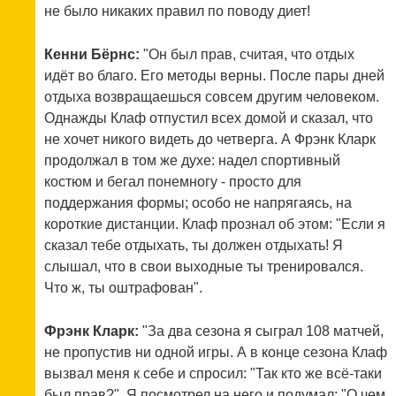
не было никаких правил по поводу диет!
Кенни Бёрнс:
"Он был прав, считая, что отдых
идёт во благо. Его методы верны. После пары дней
отдыха возвращаешься совсем другим человеком.
Однажды Клаф отпустил всех домой и сказал, что
не хочет никого видеть до четверга. А Фрэнк Кларк
продолжал в том же духе: надел спортивный
костюм и бегал понемногу - просто для
поддержания формы; особо не напрягаясь, на
короткие дистанции. Клаф прознал об этом: "Если я
сказал тебе отдыхать, ты должен отдыхать! Я
слышал, что в свои выходные ты тренировался.
Что ж, ты оштрафован".
Фрэнк Кларк:
"За два сезона я сыграл 108 матчей,
не пропустив ни одной игры. А в конце сезона Клаф
вызвал меня к себе и спросил: "Так кто же всё-таки
был прав?". Я посмотрел на него и подумал: "О чем