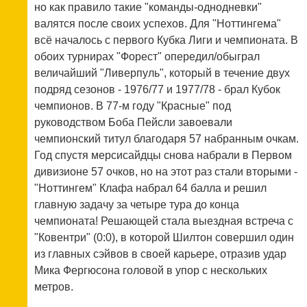
но как правило такие "команды-однодневки"
валятся после своих успехов. Для "Ноттингема"
всё началось с первого Кубка Лиги и чемпионата. В
обоих турнирах "Форест" опередил/обыграл
величайший "Ливерпуль", который в течение двух
подряд сезонов - 1976/77 и 1977/78 - брал Кубок
чемпионов. В 77-м году "Красные" под
руководством Боба Пейсли завоевали
чемпионский титул благодаря 57 набранным очкам.
Год спустя мерсисайдцы снова набрали в Первом
дивизионе 57 очков, но на этот раз стали вторыми -
"Ноттингем" Клафа набрал 64 балла и решил
главную задачу за четыре тура до конца
чемпионата! Решающей стала выездная встреча с
"Ковентри" (0:0), в которой Шилтон совершил один
из главных сэйвов в своей карьере, отразив удар
Мика Фергюсона головой в упор с нескольких
метров.