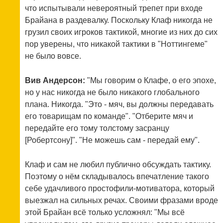
что испытывали невероятный трепет при входе
Брайана в раздевалку. Поскольку Клаф никогда не
грузил своих игроков тактикой, многие из них до сих
пор уверены, что никакой тактики в "Ноттингеме"
не было вовсе.
Вив Андерсон:
"Мы говорим о Клафе, о его эпохе,
но у нас никогда не было никакого глобального
плана. Никогда. "Это - мяч, вы должны передавать
его товарищам по команде". "Отберите мяч и
передайте его тому толстому засранцу
[Робертсону]". "Не можешь сам - передай ему".
Клаф и сам не любил публично обсуждать тактику.
Поэтому о нём складывалось впечатление такого
себе удачливого простофили-мотиватора, который
выезжал на сильных речах. Своими фразами вроде
этой Брайан всё только усложнял: "Мы всё