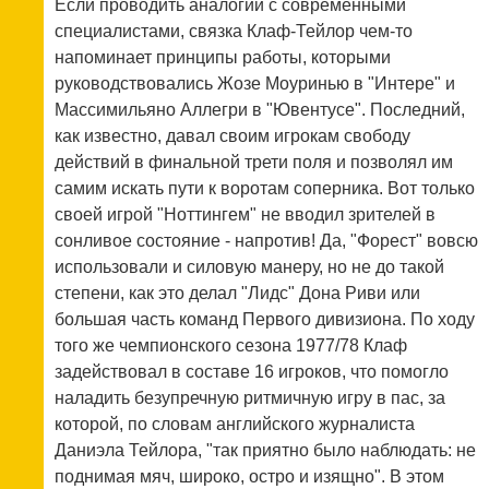
Если проводить аналогии с современными
специалистами, связка Клаф-Тейлор чем-то
напоминает принципы работы, которыми
руководствовались Жозе Моуринью в "Интере" и
Массимильяно Аллегри в "Ювентусе". Последний,
как известно, давал своим игрокам свободу
действий в финальной трети поля и позволял им
самим искать пути к воротам соперника. Вот только
своей игрой "Ноттингем" не вводил зрителей в
сонливое состояние - напротив! Да, "Форест" вовсю
использовали и силовую манеру, но не до такой
степени, как это делал "Лидс" Дона Риви или
большая часть команд Первого дивизиона. По ходу
того же чемпионского сезона 1977/78 Клаф
задействовал в составе 16 игроков, что помогло
наладить безупречную ритмичную игру в пас, за
которой, по словам английского журналиста
Даниэла Тейлора, "так приятно было наблюдать: не
поднимая мяч, широко, остро и изящно". В этом