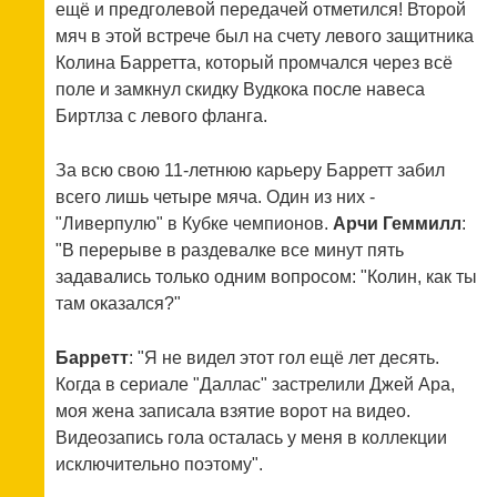
ещё и предголевой передачей отметился! Второй
мяч в этой встрече был на счету левого защитника
Колина Барретта, который промчался через всё
поле и замкнул скидку Вудкока после навеса
Биртлза с левого фланга.
За всю свою 11-летнюю карьеру Барретт забил
всего лишь четыре мяча. Один из них -
"Ливерпулю" в Кубке чемпионов.
Арчи Геммилл
:
"В перерыве в раздевалке все минут пять
задавались только одним вопросом: "Колин, как ты
там оказался?"
Барретт
: "Я не видел этот гол ещё лет десять.
Когда в сериале "Даллас" застрелили Джей Ара,
моя жена записала взятие ворот на видео.
Видеозапись гола осталась у меня в коллекции
исключительно поэтому".