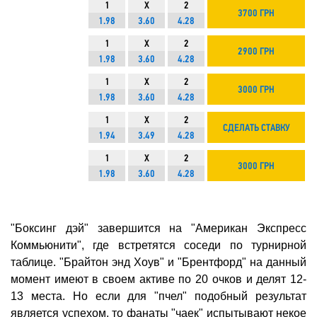
1
X
2
3700 ГРН
1.98
3.60
4.28
1
X
2
2900 ГРН
1.98
3.60
4.28
1
X
2
3000 ГРН
1.98
3.60
4.28
1
X
2
СДЕЛАТЬ СТАВКУ
1.94
3.49
4.28
1
X
2
3000 ГРН
1.98
3.60
4.28
"Боксинг дэй" завершится на "Американ Экспресс
Коммьюнити", где встретятся соседи по турнирной
таблице. "Брайтон энд Хоув" и "Брентфорд" на данный
момент имеют в своем активе по 20 очков и делят 12-
13 места. Но если для "пчел" подобный результат
является успехом, то фанаты "чаек" испытывают некое