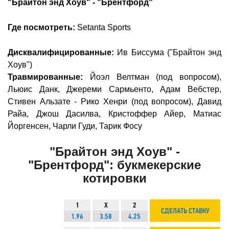
"Брайтон энд Хоув" - "Брентфорд"
Где посмотреть:
Setanta Sports
Дисквалифицированные:
Ив Биссума ("Брайтон энд
Хоув")
Травмированные:
Йоэл Велтман (под вопросом),
Льюис Данк, Джереми Сармьенто, Адам Вебстер,
Стивен Альзате - Рико Хенри (под вопросом), Давид
Райа, Джош Дасилва, Кристоффер Айер, Матиас
Йоргенсен, Чарли Гуди, Тарик Фосу
"Брайтон энд Хоув" -
"Брентфорд": букмекерские
котировки
1
X
2
СДЕЛАТЬ СТАВКУ
1.96
3.58
4.25