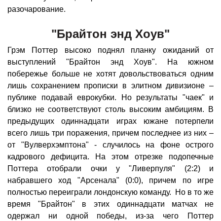
разочарование.
"Брайтон энд Хоув"
Грэм Поттер высоко поднял планку ожиданий от
выступлений "Брайтон энд Хоув". На южном
побережье больше не хотят довольствоваться одним
лишь сохранением прописки в элитном дивизионе –
публике подавай еврокубки. Но результаты "чаек" и
близко не соответствуют столь высоким амбициям. В
предыдущих одиннадцати играх южане потерпели
всего лишь три поражения, причем последнее из них –
от "Вулверхэмптона" - случилось на фоне острого
кадрового дефицита. На этом отрезке подопечные
Поттера отобрали очки у "Ливерпуля" (2:2) и
набравшего ход "Арсенала" (0:0), причем по игре
полностью переиграли лондонскую команду. Но в то же
время "Брайтон" в этих одиннадцати матчах не
одержал ни одной победы, из-за чего Поттер